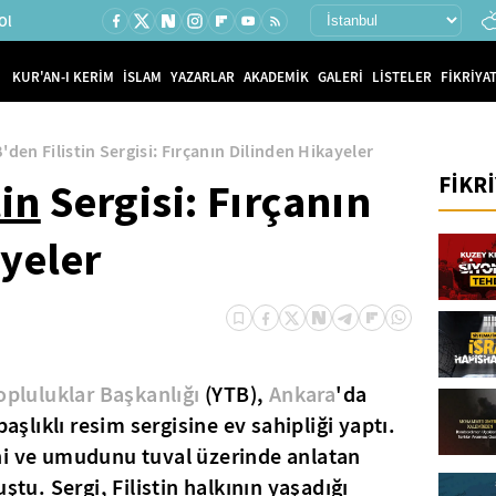
Ol
KUR'AN-I KERİM
İSLAM
YAZARLAR
AKADEMİK
GALERİ
LİSTELER
FİKRİYAT
'den Filistin Sergisi: Fırçanın Dilinden Hikayeler
FİKR
tin
Sergisi: Fırçanın
yeler
opluluklar Başkanlığı
(YTB),
Ankara
'da
başlıklı resim sergisine ev sahipliği yaptı.
işini ve umudunu tuval üzerinde anlatan
ştu. Sergi, Filistin halkının yaşadığı