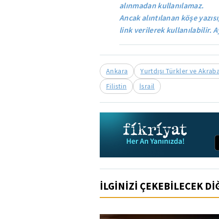
alınmadan kullanılamaz.
Ancak alıntılanan köşe yazısı
link verilerek kullanılabilir. A
Ankara
Yurtdışı Türkler ve Akrab
Filistin
İsrail
İLGİNİZİ ÇEKEBİLECEK D