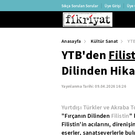
Sıkça Sorulan Sorular
Üye Girişi
Üye 
Anasayfa
Kültür Sanat
YTB
YTB'den
Filis
Dilinden Hika
Yayınlanma Tarihi:
09.04.2026 16:26
Yurtdışı Türkler ve Akraba T
"Fırçanın Dilinden
Filistin
" 
Filistin'in acılarını, diren
eserler, sanatseverlerle bulu