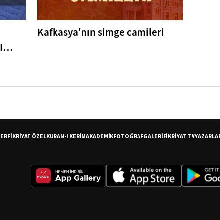
Kafkasya'nın simge camileri
I
er
LER
FİKRİYAT ÖZEL
KURAN-I KERİM
AKADEMİK
FOTOĞRAF
GALERİ
FİKRİYAT TV
YAZARLA