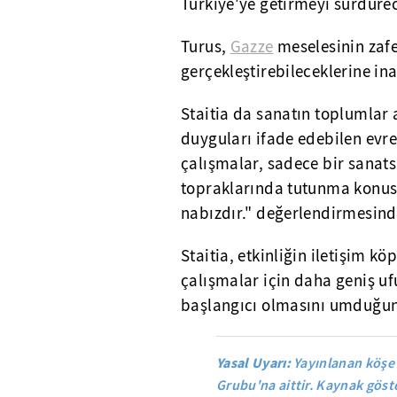
Türkiye'ye getirmeyi sürdürec
Turus,
Gazze
meselesinin zafe
gerçekleştirebileceklerine ina
Staitia da sanatın toplumlar 
duyguları ifade edebilen evre
çalışmalar, sadece bir sanat
topraklarında tutunma konusu
nabızdır." değerlendirmesin
Staitia, etkinliğin iletişim k
çalışmalar için daha geniş ufu
başlangıcı olmasını umduğunu
Yasal Uyarı:
Yayınlanan köşe 
Grubu'na aittir. Kaynak göste