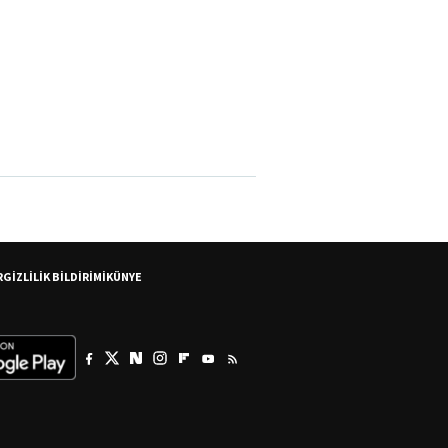
R
GİZLİLİK BİLDİRİMİ
KÜNYE