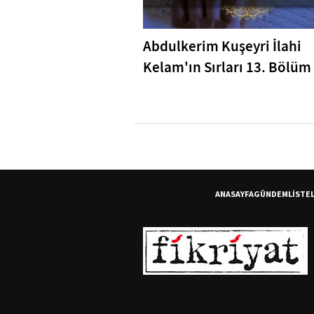
Abdulkerim Kuşeyri İlahi
Kelam'ın Sırları 13. Bölüm 
Bakara Suresi 31-33. Ayetl
Tefsiri
ANASAYFA
GÜNDEM
LİSTE