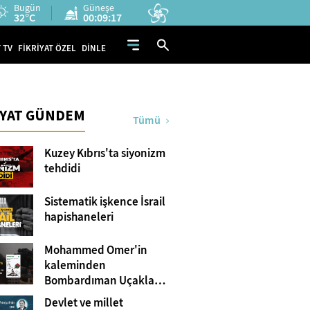
Bugün
Güneşe
32°C
00:09:15
 TV
FİKRİYAT ÖZEL
DİNLE
İYAT GÜNDEM
Tümü
Kuzey Kıbrıs'ta siyonizm
tehdidi
Sistematik işkence İsrail
hapishaneleri
Mohammed Omer'in
kaleminden
Bombardıman Uçakları
ve Tanklar Arasında
Devlet ve millet