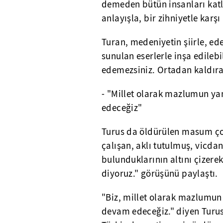
demeden bütün insanları katle
anlayışla, bir zihniyetle karşı
Turan, medeniyetin şiirle, ede
sunulan eserlerle inşa edileb
edemezsiniz. Ortadan kaldıram
- "Millet olarak mazlumun y
edeceğiz"
Turus da öldürülen masum ço
çalışan, aklı tutulmuş, vicdan
bulunduklarının altını çizerek
diyoruz." görüşünü paylaştı.
"Biz, millet olarak mazlumu
devam edeceğiz." diyen Turus, 