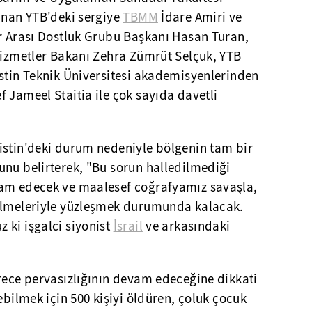
anan YTB'deki sergiye
TBMM
İdare Amiri ve
ar Arası Dostluk Grubu Başkanı Hasan Turan,
 Hizmetler Bakanı Zehra Zümrüt Selçuk, YTB
istin Teknik Üniversitesi akademisyenlerinden
 Jameel Staitia ile çok sayıda davetli
istin'deki durum nedeniyle bölgenin tam bir
unu belirterek, "Bu sorun halledilmediği
vam edecek ve maalesef coğrafyamız savaşla,
rülmeleriyle yüzleşmek durumunda kalacak.
 ki işgalci siyonist
İsrail
ve arkasındaki
rece pervasızlığının devam edeceğine dikkati
ebilmek için 500 kişiyi öldüren, çoluk çocuk