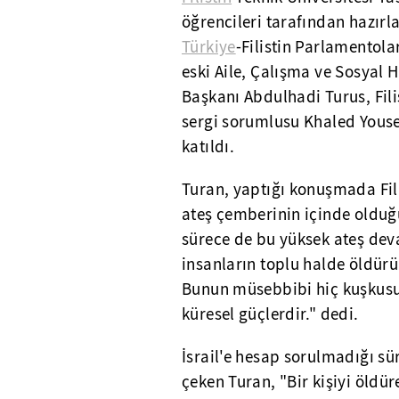
öğrencileri tarafından hazırl
Türkiye
-Filistin Parlamentol
eski Aile, Çalışma ve Sosyal
Başkanı Abdulhadi Turus, Fil
sergi sorumlusu Khaled Yousef
katıldı.
Turan, yaptığı konuşmada Fil
ateş çemberinin içinde olduğ
sürece de bu yüksek ateş de
insanların toplu halde öldü
Bunun müsebbibi hiç kuşkusuz
küresel güçlerdir." dedi.
İsrail'e hesap sorulmadığı sü
çeken Turan, "Bir kişiyi öldür