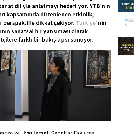
anat diliyle anlatmayı hedefliyor. YTB'nin
arı kapsamında düzenlenen etkinlik,
ir perspektifle dikkat çekiyor.
Türkiye
'nin
ının sanatsal bir yansıması olarak
tçilere farklı bir bakış açısı sunuyor.
sarım ve Uygulamalı Sanatlar Fakültesi