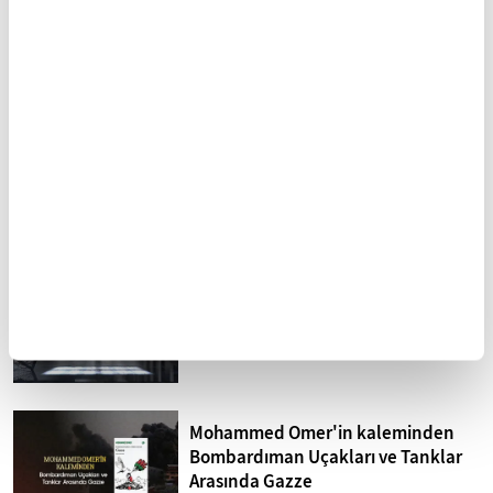
Kafkasya'nın simge
Orta Doğu'yu şekillendiren
camileri
kadın: Lady Hester
Stanhope
FİKRİYAT GÜNDEM
Tümü
Kuzey Kıbrıs'ta siyonizm tehdidi
Sistematik işkence İsrail
hapishaneleri
Mohammed Omer'in kaleminden
Bombardıman Uçakları ve Tanklar
Arasında Gazze