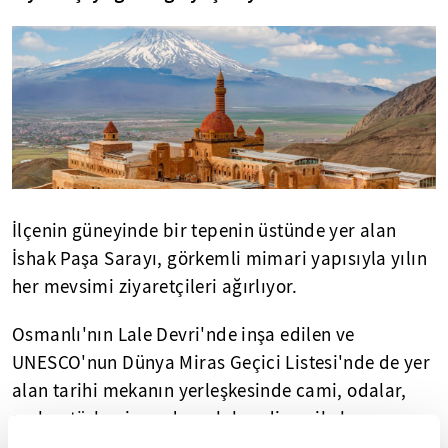
İlçenin güneyinde bir tepenin üstünde yer alan
İshak Paşa Sarayı, görkemli mimari yapısıyla yılın
her mevsimi ziyaretçileri ağırlıyor.
Osmanlı'nın Lale Devri'nde inşa edilen ve
UNESCO'nun Dünya Miras Geçici Listesi'nde de yer
alan tarihi mekanın yerleşkesinde cami, odalar,
surlar, türbe, iç ve dış avlular, divan ile harem
salonları bulunuyor.