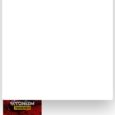
Anadolu'nun devamı:
Çok yönlü bir alim:
Halep şehri
Kutbüddin Şirazi
Manevi olgunlaşma
İhlallerin gölgesinde
yolculuğu: Riyazet
Harem-i İbrahim Camii
FİKRİYAT GÜNDEM
Tümü
Kuzey Kıbrıs'ta siyonizm tehdidi