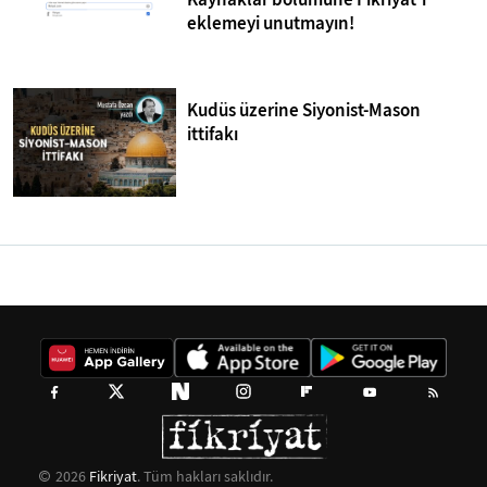
eklemeyi unutmayın!
Kudüs üzerine Siyonist-Mason
ittifakı
2026
Fikriyat
. Tüm hakları saklıdır.