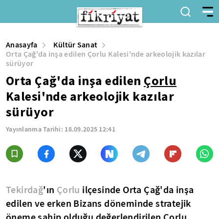
Anasayfa
Kültür Sanat
Orta Çağ'da inşa edilen Çorlu Kalesi'nde arkeolojik kazılar
sürüyor
Orta Çağ'da inşa edilen
Çorlu
Kalesi'nde arkeolojik kazılar
sürüyor
Yayınlanma Tarihi:
18.09.2025 12:41
Tekirdağ
'ın
Çorlu
ilçesinde Orta Çağ'da inşa
edilen ve erken Bizans döneminde stratejik
öneme sahip olduğu değerlendirilen Çorlu