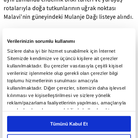
rotalarıyla doğa tutkunlarının uğrak noktası
Malavi'nin güneyindeki Mulanje Dağı listeye alındı.
Kamerun'un Uzak Kuzey bölgesinde, 12. ve 17.
yüzyıllar arasında oluştuğu tahmin edilen,
Verilerinizin sorumlu kullanımı
arkeolojik ve tarım alanlarıyla ibadet mekanlarını
Sizlere daha iyi bir hizmet sunabilmek için İnternet
barındıran Mandara Dağlarındaki Diy-Gid-Biy
Sitemizde kendimize ve üçüncü kişilere ait çerezler
kültürel peyzajı da listeye girdi.
kullanılmaktadır. Bu çerezler vasıtasıyla çeşitli kişisel
verileriniz işlenmekte olup gerekli olan çerezler bilgi
Gine Bissau açıklarında, 88 ada ve adacıktan
toplumu hizmetlerinin sunulması amacıyla
kullanılmaktadır. Diğer çerezler, sitemizin daha işlevsel
oluşan, 13 bin kilometrekarelik Bijagos
kılınması ve kişiselleştirilmesi ve sizlere yönelik
Takımadaları da UNESCO Dünya Mirası Listesi'ne
reklam/pazarlama faaliyetlerinin yapılması, amaçlarıyla
kaydedildi.
sınırlı olarak açık rızanız dahilinde kullanılacaktır.
Çerezlere ilişkin tercihlerinizi çerez paneli vasıtasıyla
Ana erkil Bijago etnik grubunun yaşadığı, animist
Tümünü Kabul Et
belirleyebilirsiniz. Çerezlere ilişkin detaylı bilgi için
inançlar ve kadın liderliğinin öne çıktığı
Ayarlar butonuna tıklayabilir,
Çerez Bilgilendirme