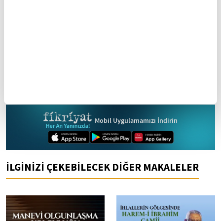
Yasal Uyarı:
Yayınlanan köşe yazısı/haberin tüm hakları
Turkuvaz Medya Grubu'na aittir. Kaynak gösterilse dahi
köşe yazısı/haberin tamamı özel izin alınmadan
kullanılamaz.
Ancak alıntılanan köşe yazısı/haberin bir bölümü,
alıntılanan habere aktif link verilerek kullanılabilir.
Ayrıntılar için lütfen
tıklayın
.
Mobil Uygulamamızı İndirin
İLGİNİZİ ÇEKEBİLECEK DİĞER MAKALELER