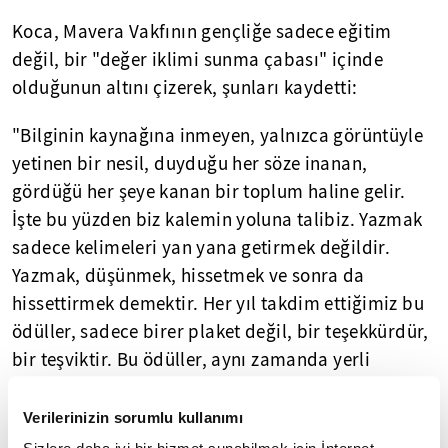
Koca, Mavera Vakfının gençliğe sadece eğitim
değil, bir "değer iklimi sunma çabası" içinde
olduğunun altını çizerek, şunları kaydetti:
"Bilginin kaynağına inmeyen, yalnızca görüntüyle
yetinen bir nesil, duyduğu her söze inanan,
gördüğü her şeye kanan bir toplum haline gelir.
İşte bu yüzden biz kalemin yoluna talibiz. Yazmak
sadece kelimeleri yan yana getirmek değildir.
Yazmak, düşünmek, hissetmek ve sonra da
hissettirmek demektir. Her yıl takdim ettiğimiz bu
ödüller, sadece birer plaket değil, bir teşekkürdür,
bir teşviktir. Bu ödüller, aynı zamanda yerli
düşünceye, yerli kelimeye ve yerli vicdana sahip
çıkmanın bir yoludur. Küresel kültür içinde
Verilerinizin sorumlu kullanımı
Müslüman entelektüelin yerini sağlamlaştırma