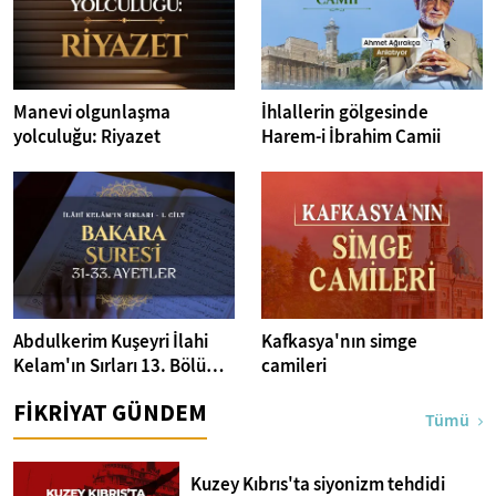
Manevi olgunlaşma
İhlallerin gölgesinde
yolculuğu: Riyazet
Harem-i İbrahim Camii
Abdulkerim Kuşeyri İlahi
Kafkasya'nın simge
Kelam'ın Sırları 13. Bölüm I
camileri
Bakara Suresi 31-33.
FİKRİYAT GÜNDEM
Ayetler Tefsiri
Tümü
Kuzey Kıbrıs'ta siyonizm tehdidi