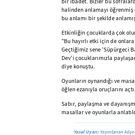
bir ibadet. Bizler bu sofral
halinden anlamayı öğrenmiş o
bu anlamı bir şekilde anlamı
Etkinliğin çocuklarda çok olu
"Bu hayırlı etki için de onla
Geçtiğimiz sene 'Süpürgeci B
Dev'i çocuklarımızla paylaşac
diye konuştu.
Oyunların oynandığı ve masall
öğlen ezanıyla oruçlarını açtı
Sabır, paylaşma ve dayanışm
masallar ve oyunlarla anlatıl
Yasal Uyarı:
Yayınlanan köşe 