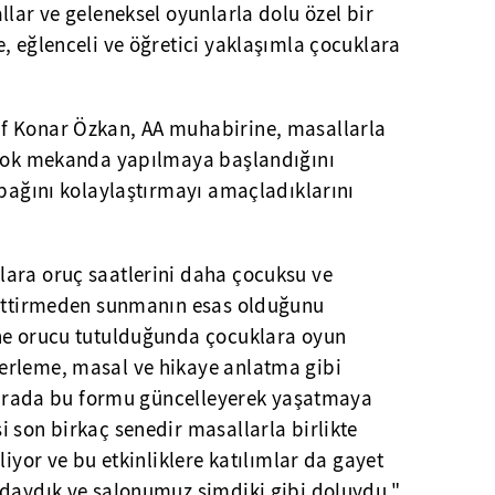
llar ve geleneksel oyunlarla dolu özel bir
, eğlenceli ve öğretici yaklaşımla çocuklara
f Konar Özkan, AA muhabirine, masallarla
 çok mekanda yapılmaya başlandığını
 bağını kolaylaştırmayı amaçladıklarını
ara oruç saatlerini daha çocuksu ve
 ettirmeden sunmanın esas olduğunu
ne orucu tutulduğunda çocuklara oyun
erleme, masal ve hikaye anlatma gibi
e burada bu formu güncelleyerek yaşatmaya
 son birkaç senedir masallarla birlikte
liyor ve bu etkinliklere katılımlar da gayet
adaydık ve salonumuz şimdiki gibi doluydu."