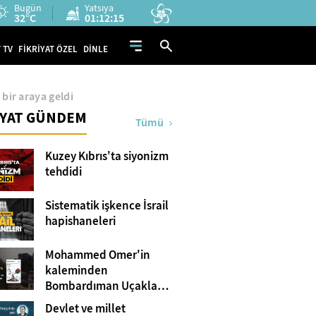
Bugün
Yatsıya
32°C
01:12:14
 TV
FİKRİYAT ÖZEL
DİNLE
bir araya geldi
İYAT GÜNDEM
Tümü
Kuzey Kıbrıs'ta siyonizm
tehdidi
Sistematik işkence İsrail
hapishaneleri
Mohammed Omer'in
kaleminden
Bombardıman Uçakları
ve Tanklar Arasında
Devlet ve millet