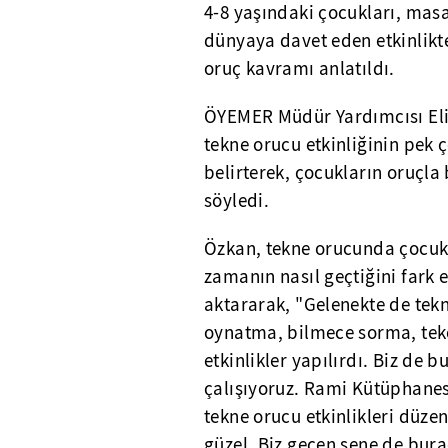
4-8 yaşındaki çocukları, masa
dünyaya davet eden etkinlikte
oruç kavramı anlatıldı.
ÖYEMER Müdür Yardımcısı Eli
tekne orucu etkinliğinin pek
belirterek, çocukların oruçla
söyledi.
Özkan, tekne orucunda çocukl
zamanın nasıl geçtiğini fark
aktararak, "Gelenekte de tek
oynatma, bilmece sorma, tek
etkinlikler yapılırdı. Biz d
çalışıyoruz. Rami Kütüphanesi
tekne orucu etkinlikleri düzen
güzel. Biz geçen sene de bur