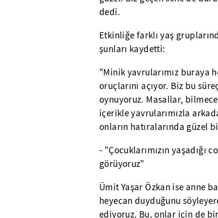
dedi.
Etkinliğe farklı yaş grupları
şunları kaydetti:
"Minik yavrularımız buraya he
oruçlarını açıyor. Biz bu sür
oynuyoruz. Masallar, bilmecel
içerikle yavrularımızla arkada
onların hatıralarında güzel b
- "Çocuklarımızın yaşadığı c
görüyoruz"
Ümit Yaşar Özkan ise anne baba
heyecan duyduğunu söyleyerek
ediyoruz. Bu, onlar için de bi