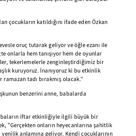
ndan çocukların katıldığını ifade eden Özkan
vesle oruç tutarak geliyor ve öğle ezanı ile
eçte onlarla hem tanışıyor hem de oyunlar
er, tekerlemelerle zenginleştirdiğimiz bir
şlık kuruyoruz. İnanıyoruz ki bu etkinlik
ir ramazan tadı bırakmış olacak."
oşkunun benzerini anne, babalarda
ların iftar etkinliğiyle ilgili büyük bir
, "Gerçekten onların heyecanlarına şahitlik
r yenilik anlamına geliyor. Kendi çocuklarının