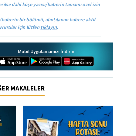
rilse dahi köşe yazısı/haberin tamamı özel izin
/haberin bir bölümü, alıntılanan habere aktif
yrıntılar için lütfen
tıklayın
.
Mobil Uygulamamızı İndirin
İĞER MAKALELER