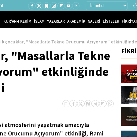
Ol
KUR'AN-I KERİM
İSLAM
YAZARLAR
AKADEMİK
GALERİ
LİSTELER
FİKRİYAT
ik çocuklar, "Masallarla Tekne Orucumu Açıyorum" etkinliğinde 
FİKR
r, "Masallarla Tekne
orum" etkinliğinde
i
i atmosferini yaşatmak amacıyla
kne Orucumu Açıyorum" etkinliği, Rami