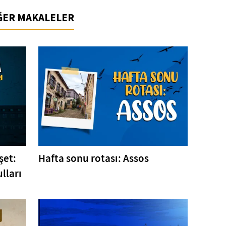
İĞER MAKALELER
şet:
Hafta sonu rotası: Assos
lları