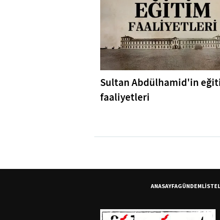
Sultan Abdülhamid'in eği
faaliyetleri
ANASAYFA
GÜNDEM
LİSTE