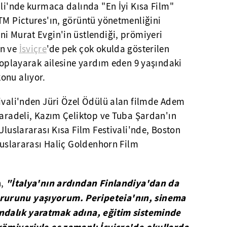
ali'nde kurmaca dalında "En İyi Kısa Film"
TM Pictures'ın, görüntü yönetmenliğini
ni Murat Evgin'in üstlendiği, prömiyeri
an ve
İsviçre
'de pek çok okulda gösterilen
 toplayarak ailesine yardım eden 9 yaşındaki
onu alıyor.
tivali'nden Jüri Özel Ödülü alan filmde Adem
Karadeli, Kazım Çeliktop ve Tuba Şardan'ın
Uluslararası Kısa Film Festivali'nde, Boston
Uluslararası Haliç Goldenhorn Film
"İtalya'nın ardından Finlandiya'dan da
,
rurunu yaşıyorum. Peripeteia'nın, sinema
ındalık yaratmak adına, eğitim sisteminde
römiyeriyle eş zamanlı İsviçre'de okullarda