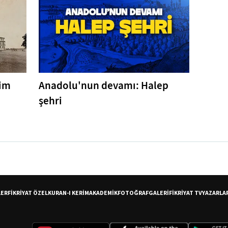
tim
Anadolu'nun devamı: Halep
şehri
LER
FİKRİYAT ÖZEL
KURAN-I KERİM
AKADEMİK
FOTOĞRAF
GALERİ
FİKRİYAT TV
YAZARLA