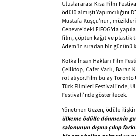
Uluslararası Kısa Film Festiv
ödülü almıştı.Yapımcılığını D
Mustafa Kuşçu'nun, müzikleri
Cenevre'deki FIFOG'da yapıl
film, çöpten kağıt ve plastik
Adem'in sıradan bir gününü k
Kotka İnsan Hakları Film Fes
Çeliktop, Cafer Varlı, Baran 
rol alıyor.Film bu ay Toronto 
Türk Filmleri Festivali'nde, 
Festivali'nde gösterilecek.
Yönetmen Gezen, ödüle ilişkin
ülkeme ödülle dönmenin gu
salonunun dışına çıkıp fark
bir araç haline gelmesi ve p