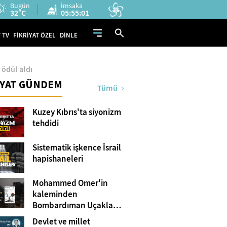
Bugün
İmsaka
32°C
05:55:00
 TV
FİKRİYAT ÖZEL
DİNLE
ödül aldı
İYAT GÜNDEM
Tümü
Kuzey Kıbrıs'ta siyonizm
tehdidi
Sistematik işkence İsrail
hapishaneleri
Mohammed Omer'in
kaleminden
Bombardıman Uçakları
ve Tanklar Arasında
Devlet ve millet