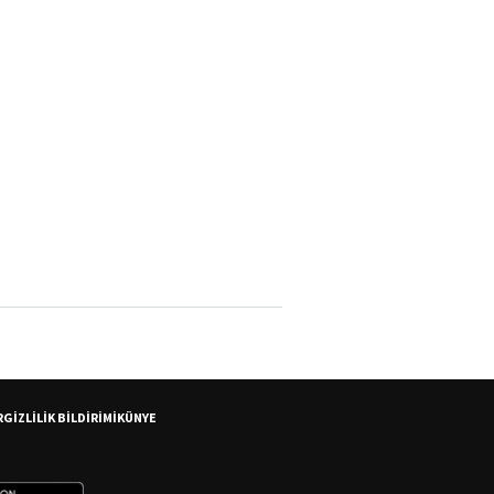
R
GİZLİLİK BİLDİRİMİ
KÜNYE