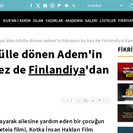
Ol
KUR'AN-I KERİM
İSLAM
YAZARLAR
AKADEMİK
GALERİ
LİSTELER
FİKRİYAT
lya'dan ödülle dönen Adem'in hikayesi bu kez de Finlandiya'dan 
FİKR
ülle dönen Adem'in
kez de
Finlandiya
'dan
layarak ailesine yardım eden bir çocuğun
teia filmi, Kotka İnsan Hakları Film