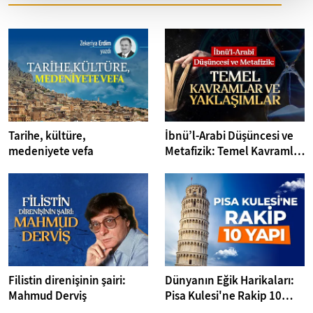
Tarihe, kültüre,
İbnü’l-Arabi Düşüncesi ve
medeniyete vefa
Metafizik: Temel Kavramlar
ve Yaklaşımlar
Filistin direnişinin şairi:
Dünyanın Eğik Harikaları:
Mahmud Derviş
Pisa Kulesi'ne Rakip 10
Yapı