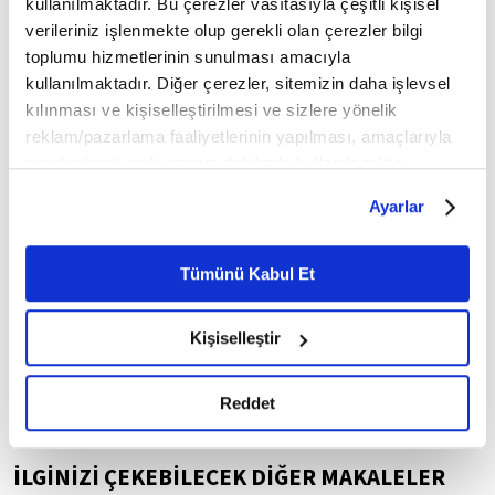
kullanılmaktadır. Bu çerezler vasıtasıyla çeşitli kişisel
verileriniz işlenmekte olup gerekli olan çerezler bilgi
toplumu hizmetlerinin sunulması amacıyla
Yasal Uyarı:
Yayınlanan köşe yazısı/haberin tüm hakları
Turkuvaz Medya Grubu'na aittir. Kaynak gösterilse dahi
kullanılmaktadır. Diğer çerezler, sitemizin daha işlevsel
köşe yazısı/haberin tamamı özel izin alınmadan
kılınması ve kişiselleştirilmesi ve sizlere yönelik
kullanılamaz.
reklam/pazarlama faaliyetlerinin yapılması, amaçlarıyla
Ancak alıntılanan köşe yazısı/haberin bir bölümü,
sınırlı olarak açık rızanız dahilinde kullanılacaktır.
alıntılanan habere aktif link verilerek kullanılabilir.
Çerezlere ilişkin tercihlerinizi çerez paneli vasıtasıyla
Ayrıntılar için lütfen
tıklayın
.
Ayarlar
belirleyebilirsiniz. Çerezlere ilişkin detaylı bilgi için
Ayarlar butonuna tıklayabilir,
Çerez Bilgilendirme
Metnimizi ziyaret edebilirsiniz.
Tümünü Kabul Et
Gaziantep
Yenikapı
6698 sayılı Kişisel Verilerin Korunması Kanunu uyarınca
hazırlanmış olan İnternet Sitesi Aydınlatma Metnimizi
Kişiselleştir
okumak ve sitemizi ziyaretiniz kapsamında
Mobil Uygulamamızı İndirin
gerçekleştirilen veri işleme faaliyetleri ile ilgili daha
detaylı bilgi almak için lütfen
tıklayınız.
Reddet
İLGİNİZİ ÇEKEBİLECEK DİĞER MAKALELER