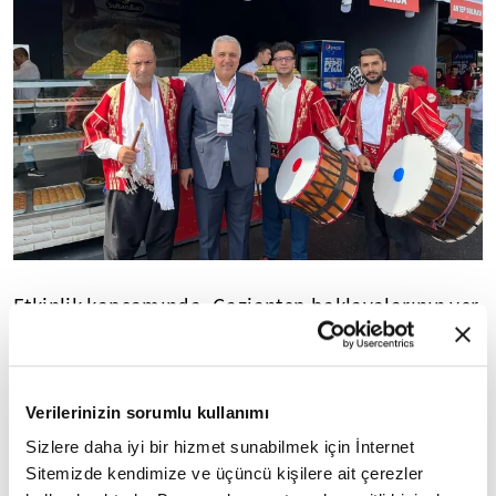
Etkinlik kapsamında, Gaziantep baklavalarının yer
aldığı tepsi ile "en hızlı yeme" ve "tepsideki altını
bulma" yarışması düzenlendi.Gaziantep
Dernekleri Federasyonu Başkanı Hasan Demir,
Verilerinizin sorumlu kullanımı
yaptığı açıklamada, İstanbul'daki hemşehrilerini
Sizlere daha iyi bir hizmet sunabilmek için İnternet
etkinlik alanına gelmeye davet etti. Etkinlikyarın
Sitemizde kendimize ve üçüncü kişilere ait çerezler
sona erecek.