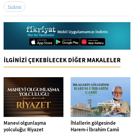
Türkiye
Mobil Uygulamamızı İndirin
İLGİNİZİ ÇEKEBİLECEK DİĞER MAKALELER
Manevi olgunlaşma
İhlallerin gölgesinde
yolculuğu: Riyazet
Harem-i İbrahim Camii