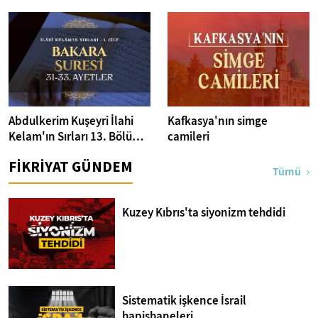
Abdulkerim Kuşeyri İlahi
Kafkasya'nın simge
Kelam'ın Sırları 13. Bölüm I
camileri
Bakara Suresi 31-33.
FİKRİYAT GÜNDEM
Ayetler Tefsiri
Tümü
Kuzey Kıbrıs'ta siyonizm tehdidi
Sistematik işkence İsrail
hapishaneleri