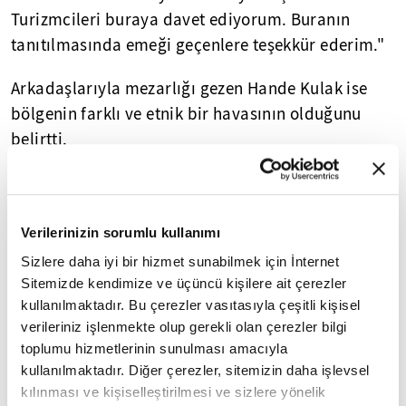
Turizmcileri buraya davet ediyorum. Buranın
tanıtılmasında emeği geçenlere teşekkür ederim."
Arkadaşlarıyla mezarlığı gezen Hande Kulak ise
bölgenin farklı ve etnik bir havasının olduğunu
belirtti.
Özellikle bölge insanının gelip buraları görmesini
isteyen Kulak, "Buralar gelinmeyen ve gezilmeyen
çok güzel, doğa harikası yerler. Kültürel değerler
Verilerinizin sorumlu kullanımı
var. Mutlaka bunların görülmesi gerekiyor. Van
Sizlere daha iyi bir hizmet sunabilmek için İnternet
Gölü'nün güzellikleriyle tarih bir arada. Bu
Sitemizde kendimize ve üçüncü kişilere ait çerezler
kullanılmaktadır. Bu çerezler vasıtasıyla çeşitli kişisel
güzelliğe herkesin şahitlik etmesi lazım." diye
verileriniz işlenmekte olup gerekli olan çerezler bilgi
konuştu.
toplumu hizmetlerinin sunulması amacıyla
kullanılmaktadır. Diğer çerezler, sitemizin daha işlevsel
Tatil için eşiyle Almanya'dan gelen Adilcevazlı
kılınması ve kişiselleştirilmesi ve sizlere yönelik
Müslüm Subaşı da, Türkiye'nin her yerinden