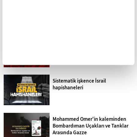
Abdulkerim Kuşeyri İlahi
Kafkasya'nın simge
Kelam'ın Sırları 13. Bölüm I
camileri
Bakara Suresi 31-33.
FİKRİYAT GÜNDEM
Ayetler Tefsiri
Tümü
Kuzey Kıbrıs'ta siyonizm tehdidi
Sistematik işkence İsrail
hapishaneleri
Mohammed Omer'in kaleminden
Bombardıman Uçakları ve Tanklar
Arasında Gazze