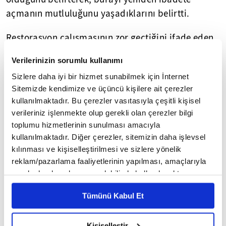
açmanın mutluluğunu yaşadıklarını belirtti.
Restorasyon çalışmasının zor geçtiğini ifade eden
Erin, "Caminin restorasyonu yaklaşık 2 yıl sürdü.
Verilerinizin sorumlu kullanımı
Esnafımızı da düşünerek çalışmaları hızlandırdık.
Sizlere daha iyi bir hizmet sunabilmek için İnternet
Caminin tarihi 12'nci yüzyıla kadar dayanıyor.
Sitemizde kendimize ve üçüncü kişilere ait çerezler
Asırlardır ayakta kalan camiyi restore ederek
kullanılmaktadır. Bu çerezler vasıtasıyla çeşitli kişisel
ömrünü uzatmış olduk. Allah emeği geçen
verileriniz işlenmekte olup gerekli olan çerezler bilgi
herkesten razı olsun." diye konuştu.
toplumu hizmetlerinin sunulması amacıyla
kullanılmaktadır. Diğer çerezler, sitemizin daha işlevsel
Şanlıurfa Vakıflar Bölge Müdürü Mehmet Ali Palalı
kılınması ve kişiselleştirilmesi ve sizlere yönelik
da Bazar Camisi'nin ecdat yadigarı olduğunu, bu
reklam/pazarlama faaliyetlerinin yapılması, amaçlarıyla
sınırlı olarak açık rızanız dahilinde kullanılacaktır.
haliyle gelecek nesillerin de ibadet etme şansı
Çerezlere ilişkin tercihlerinizi çerez paneli vasıtasıyla
olacağını kaydetti.
Tümünü Kabul Et
belirleyebilirsiniz. Çerezlere ilişkin detaylı bilgi için
Ayarlar butonuna tıklayabilir,
Çerez Bilgilendirme
Çalışmaların yaklaşık 2 yıl sürdüğünü aktaran
Metnimizi ziyaret edebilirsiniz.
Kişiselleştir