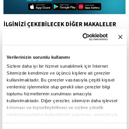
İLGİNİZİ ÇEKEBİLECEK DİĞER MAKALELER
Verilerinizin sorumlu kullanımı
Sizlere daha iyi bir hizmet sunabilmek için İnternet
Sitemizde kendimize ve üçüncü kişilere ait çerezler
kullanılmaktadır. Bu çerezler vasıtasıyla çeşitli kişisel
Manevi olgunlaşma
İhlallerin gölgesinde
verileriniz işlenmekte olup gerekli olan çerezler bilgi
yolculuğu: Riyazet
Harem-i İbrahim Camii
toplumu hizmetlerinin sunulması amacıyla
kullanılmaktadır. Diğer çerezler, sitemizin daha işlevsel
kılınması ve kişiselleştirilmesi ve sizlere yönelik
reklam/pazarlama faaliyetlerinin yapılması, amaçlarıyla
sınırlı olarak açık rızanız dahilinde kullanılacaktır.
Çerezlere ilişkin tercihlerinizi çerez paneli vasıtasıyla