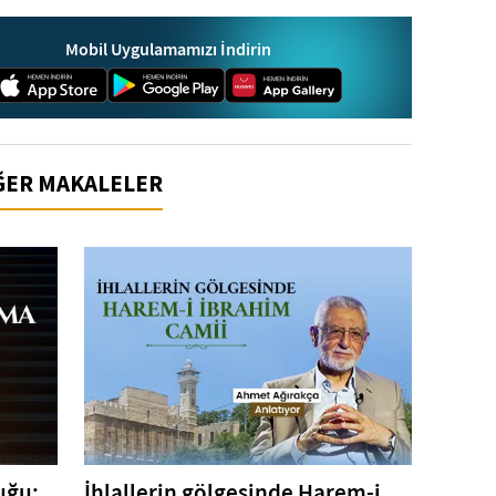
Mobil Uygulamamızı İndirin
İĞER MAKALELER
uğu:
İhlallerin gölgesinde Harem-i