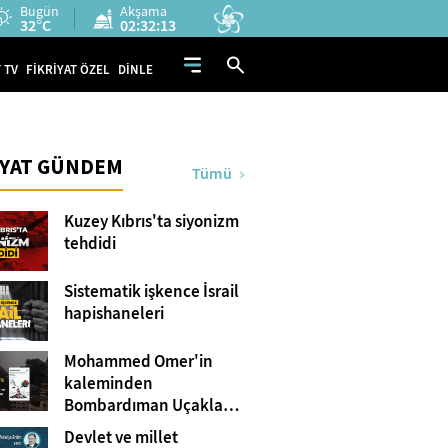
Bugün
Akşama
32°C
02:32:12
 TV
FİKRİYAT ÖZEL
DİNLE
İYAT GÜNDEM
Tümü
Kuzey Kıbrıs'ta siyonizm
tehdidi
Sistematik işkence İsrail
hapishaneleri
Mohammed Omer'in
kaleminden
Bombardıman Uçakları
ve Tanklar Arasında
Devlet ve millet