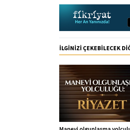
İLGİNİZİ ÇEKEBİLECEK D
Manevi olgunlaşma yolcul