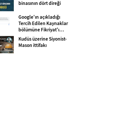
Gazze
binasının dört direği
Google'ın açıkladığı
Tercih Edilen Kaynaklar
bölümüne Fikriyat'ı
eklemeyi unutmayın!
Kudüs üzerine Siyonist-
Mason ittifakı