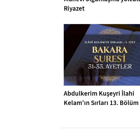
Riyazet
Abdulkerim Kuşeyri İlahi
Kelam'ın Sırları 13. Bölüm 
Bakara Suresi 31-33. Ayetl
Tefsiri