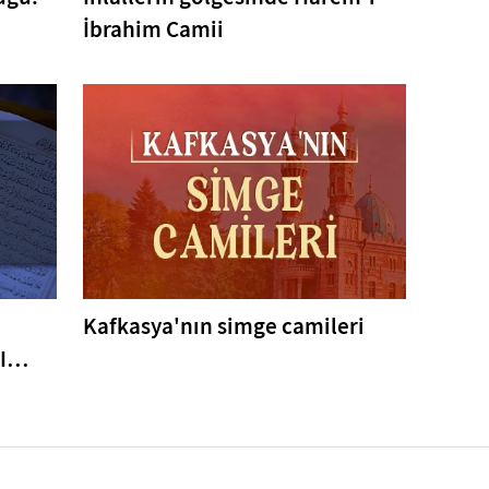
İbrahim Camii
Kafkasya'nın simge camileri
I
er