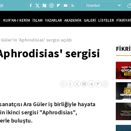
Ol
KUR'AN-I KERİM
İSLAM
YAZARLAR
AKADEMİK
GALERİ
LİSTELER
FİKRİYAT
 Güler'in 'Aphrodisias' sergisi açıldı
FİKR
Aphrodisias' sergisi
natçısı Ara Güler iş birliğiyle hayata
in ikinci sergisi "Aphrodisias",
rle buluştu.