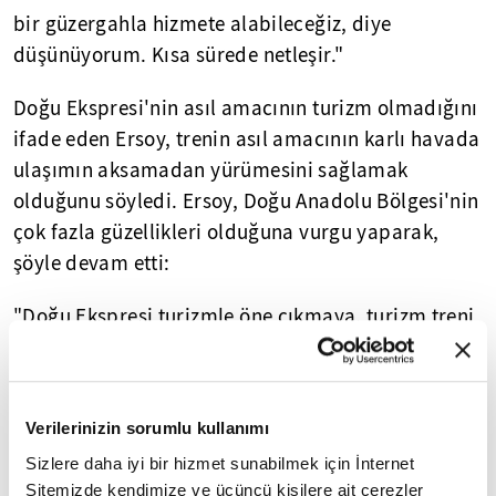
bir güzergahla hizmete alabileceğiz, diye
düşünüyorum. Kısa sürede netleşir."
Doğu Ekspresi'nin asıl amacının turizm olmadığını
ifade eden Ersoy, trenin asıl amacının karlı havada
ulaşımın aksamadan yürümesini sağlamak
olduğunu söyledi. Ersoy, Doğu Anadolu Bölgesi'nin
çok fazla güzellikleri olduğuna vurgu yaparak,
şöyle devam etti:
"Doğu Ekspresi turizmle öne çıkmaya, turizm treni
olmaya ve amacının dışında kullanılmaya başladı.
Biz de diyoruz ki o zaman amacına uygun bir tren
daha organize edelim. Turistik amaçlı gidenler de
Verilerinizin sorumlu kullanımı
o trenle seyahatlerini gerçekleştirsinler. Hem Doğu
Sizlere daha iyi bir hizmet sunabilmek için İnternet
Ekspresi vazifesini görsün hem de yeni amacına
Sitemizde kendimize ve üçüncü kişilere ait çerezler