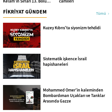
Kelam'ın Sırları 13. Bölüm I
camileri
Bakara Suresi 31-33.
FİKRİYAT GÜNDEM
Ayetler Tefsiri
Tümü
Kuzey Kıbrıs'ta siyonizm tehdidi
Sistematik işkence İsrail
hapishaneleri
Mohammed Omer'in kaleminden
Bombardıman Uçakları ve Tanklar
Arasında Gazze