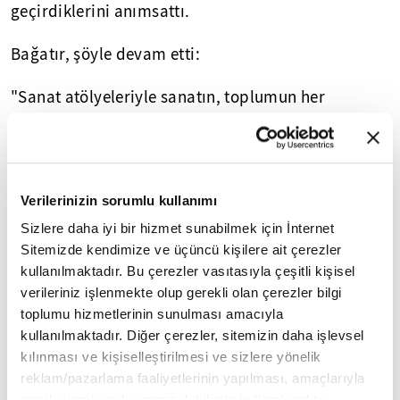
geçirdiklerini anımsattı.
Bağatır, şöyle devam etti:
"Sanat atölyeleriyle sanatın, toplumun her
kesimine hitap eden ortak dili vasıtasıyla
kültürümüzü ve manevi değerlerimizi öncelikle
genç nesillere aktarmayı hedefledik. Bu sergi,
sanat atölyesinin ilk çalışmasıdır. Eserler,
Verilerinizin sorumlu kullanımı
orijinaline sadık kalınarak, yeniden yapılandırıldı.
Sizlere daha iyi bir hizmet sunabilmek için İnternet
Eserlerin, tarihin tozlu sayfalarında kalmaması,
Sitemizde kendimize ve üçüncü kişilere ait çerezler
hayatın tam da merkezinde olması gerektiğini ve
kullanılmaktadır. Bu çerezler vasıtasıyla çeşitli kişisel
verileriniz işlenmekte olup gerekli olan çerezler bilgi
bizlere yol göstermeyi bir kez daha hatırlattı."
toplumu hizmetlerinin sunulması amacıyla
kullanılmaktadır. Diğer çerezler, sitemizin daha işlevsel
Konuşmaların ardından, Kültür ve Turizm Bakan
kılınması ve kişiselleştirilmesi ve sizlere yönelik
Yardımcısı Nadir Alpaslan, "Süleymanname"
reklam/pazarlama faaliyetlerinin yapılması, amaçlarıyla
sergisinin açılışını yaptı, Özcan Özcan'dan
sınırlı olarak açık rızanız dahilinde kullanılacaktır.