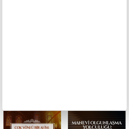
Mobil Uygulamamızı İndirin
İLGİNİZİ ÇEKEBİLECEK DİĞER MAKALELER
Sultan Abdülhamid'in
Anadolu'nun devamı:
eğitim faaliyetleri
Halep şehri