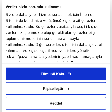
yapıldığı müzede, İngiliz ve Fransızlara ait silah
Verilerinizin sorumlu kullanımı
parçaları ile şehir halkının kullandığı tabanca,
Sizlere daha iyi bir hizmet sunabilmek için İnternet
tüfek, kılıç, kama, et satırı, kazma, kürek ve nacak
Sitemizde kendimize ve üçüncü kişilere ait çerezler
gibi birçok tarihi eşya sergileniyor.
kullanılmaktadır. Bu çerezler vasıtasıyla çeşitli kişisel
verileriniz işlenmekte olup gerekli olan çerezler bilgi
toplumu hizmetlerinin sunulması amacıyla
kullanılmaktadır. Diğer çerezler, sitemizin daha işlevsel
kılınması ve kişiselleştirilmesi ve sizlere yönelik
reklam/pazarlama faaliyetlerinin yapılması, amaçlarıyla
sınırlı olarak açık rızanız dahilinde kullanılacaktır.
Çerezlere ilişkin tercihlerinizi çerez paneli vasıtasıyla
Tümünü Kabul Et
belirleyebilirsiniz. Çerezlere ilişkin detaylı bilgi için
Ayarlar butonuna tıklayabilir,
Çerez Bilgilendirme
Metnimizi ziyaret edebilirsiniz.
Kişiselleştir
6698 sayılı Kişisel Verilerin Korunması Kanunu uyarınca
hazırlanmış olan İnternet Sitesi Aydınlatma Metnimizi
Reddet
okumak ve sitemizi ziyaretiniz kapsamında
ŞEHİT ÖMER
HALİSDEMİR
SAHNESİ
gerçekleştirilen veri işleme faaliyetleri ile ilgili daha