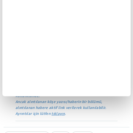
yapmıştır." dedi.
Prof. Dr. Küçükaşçı, Fatih Sultan Mehmet'in hem
Anadolu'daki kültürü canlandırmaya hem de onu
öğrenmeye çalıştığı gibi Batı kültürünü de
öğrenmeye çalıştığını belirterek, Fatih'in İtalyanca
bilmesi ve o kültürle ilgili olmasının da çok
manidar olduğunu ifade etti.
Yasal Uyarı:
Yayınlanan köşe yazısı/haberin tüm hakları
Turkuvaz Medya Grubu'na aittir. Kaynak gösterilse dahi
köşe yazısı/haberin tamamı özel izin alınmadan
kullanılamaz.
Ancak alıntılanan köşe yazısı/haberin bir bölümü,
alıntılanan habere aktif link verilerek kullanılabilir.
Ayrıntılar için lütfen
tıklayın
.