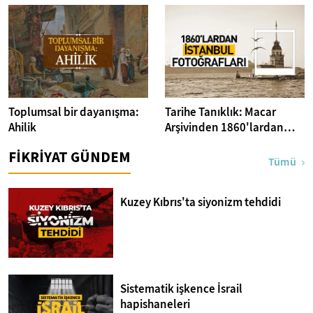
Dedektifi
Toplumsal bir dayanışma:
Tarihe Tanıklık: Macar
Ahilik
Arşivinden 1860'lardan
İstanbul Fotoğrafları
FİKRİYAT GÜNDEM
Tümü
Kuzey Kıbrıs'ta siyonizm tehdidi
Sistematik işkence İsrail
hapishaneleri