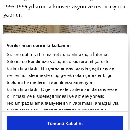
1995-1996 yıllarında konservasyon ve restorasyonu
yapıldı.
Verilerinizin sorumlu kullanımı
Sizlere daha iyi bir hizmet sunabilmek için İnternet
Sitemizde kendimize ve üçüncü kişilere ait çerezler
kullanılmaktadır. Bu çerezler vasıtasıyla çeşitli kişisel
verileriniz işlenmekte olup gerekli olan çerezler bilgi
toplumu hizmetlerinin sunulması amacıyla
kullanılmaktadır. Diğer çerezler, sitemizin daha işlevsel
kılınması ve kişiselleştirilmesi ve sizlere yönelik
reklam/pazarlama faaliyetlerinin yapılması, amaçlarıyla
sınırlı olarak açık rızanız dahilinde kullanılacaktır.
Çerezlere ilişkin tercihlerinizi çerez paneli vasıtasıyla
Tümünü Kabul Et
İlyada Destanı bugün, Topkapı Sarayı El Yazma
belirleyebilirsiniz. Çerezlere ilişkin detaylı bilgi için