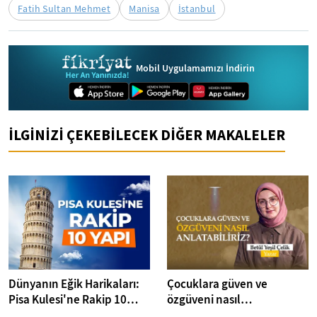
Fatih Sultan Mehmet
Manisa
İstanbul
Mobil Uygulamamızı İndirin
İLGİNİZİ ÇEKEBİLECEK DİĞER MAKALELER
Dünyanın Eğik Harikaları:
Çocuklara güven ve
Pisa Kulesi'ne Rakip 10
özgüveni nasıl
Yapı
anlatabiliriz? I Kitap