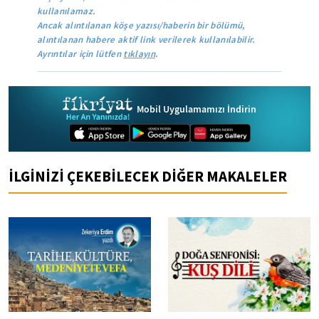
kullanılamaz.
Ancak alıntılanan köşe yazısı/haberin bir bölümü,
alıntılanan habere aktif link verilerek kullanılabilir.
Ayrıntılar için lütfen
tıklayın
.
Mobil Uygulamamızı İndirin
İLGİNİZİ ÇEKEBİLECEK DİĞER MAKALELER