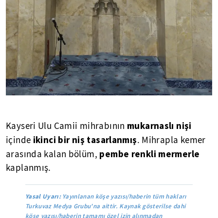
mukarnaslı
nişi
Kayseri Ulu Camii mihrabının
ikinci bir niş tasarlanmış
içinde
. Mihrapla kemer
pembe renkli mermerle
arasında kalan bölüm,
kaplanmış.
Yasal Uyarı:
Yayınlanan köşe yazısı/haberin tüm hakları
Turkuvaz Medya Grubu'na aittir. Kaynak gösterilse dahi
köşe yazısı/haberin tamamı özel izin alınmadan