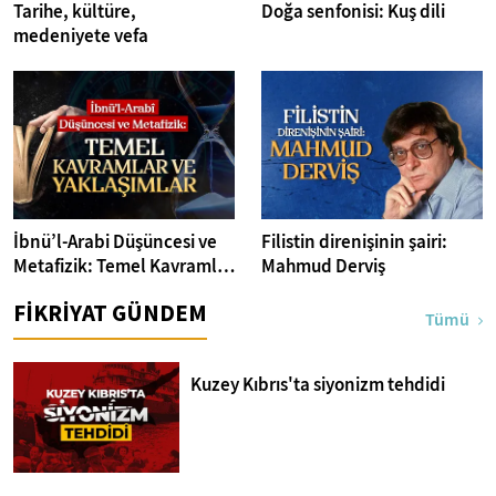
Tarihe, kültüre,
Doğa senfonisi: Kuş dili
medeniyete vefa
İbnü’l-Arabi Düşüncesi ve
Filistin direnişinin şairi:
Metafizik: Temel Kavramlar
Mahmud Derviş
ve Yaklaşımlar
FİKRİYAT GÜNDEM
Tümü
Kuzey Kıbrıs'ta siyonizm tehdidi