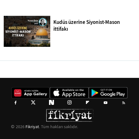
Kudüs üzerine Siyonist-Mason
ittifakı
2026
Fikriyat
. Tüm hakları saklıdır.