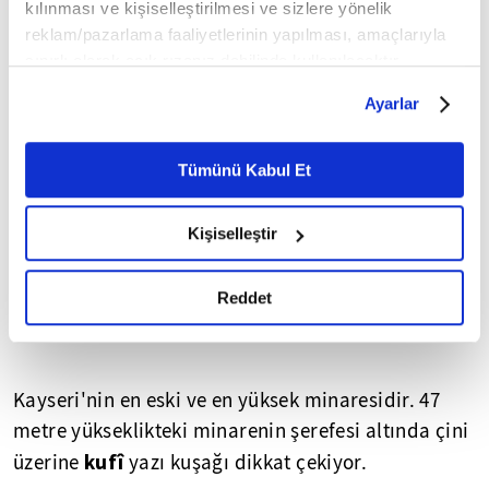
kılınması ve kişiselleştirilmesi ve sizlere yönelik
reklam/pazarlama faaliyetlerinin yapılması, amaçlarıyla
sınırlı olarak açık rızanız dahilinde kullanılacaktır.
Çerezlere ilişkin tercihlerinizi çerez paneli vasıtasıyla
Ayarlar
belirleyebilirsiniz. Çerezlere ilişkin detaylı bilgi için
Ayarlar butonuna tıklayabilir,
Çerez Bilgilendirme
Metnimizi ziyaret edebilirsiniz.
Tümünü Kabul Et
6698 sayılı Kişisel Verilerin Korunması Kanunu uyarınca
hazırlanmış olan İnternet Sitesi Aydınlatma Metnimizi
Kişiselleştir
okumak ve sitemizi ziyaretiniz kapsamında
gerçekleştirilen veri işleme faaliyetleri ile ilgili daha
detaylı bilgi almak için lütfen
tıklayınız.
Reddet
Kayseri'nin en eski ve en yüksek minaresidir. 47
metre yükseklikteki minarenin şerefesi altında çini
kufî
üzerine
yazı kuşağı dikkat çekiyor.