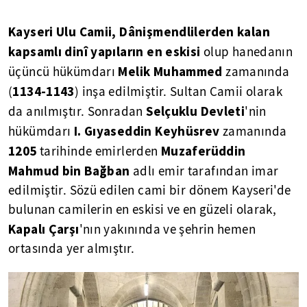
Kayseri Ulu Camii, Dânişmendlilerden kalan
kapsamlı dinî yapıların en eskisi
olup hanedanın
Melik Muhammed
üçüncü hükümdarı
zamanında
1134-1143
(
) inşa edilmiştir. Sultan Camii olarak
Selçuklu Devleti
da anılmıştır. Sonradan
'nin
I. Gıyaseddin Keyhüsrev
hükümdarı
zamanında
1205
Muzaferüddin
tarihinde emirlerden
Mahmud bin Bağban
adlı emir tarafından imar
edilmiştir. Sözü edilen cami bir dönem Kayseri'de
bulunan camilerin en eskisi ve en güzeli olarak,
Kapalı Çarşı
'nın yakınında ve şehrin hemen
ortasında yer almıştır.