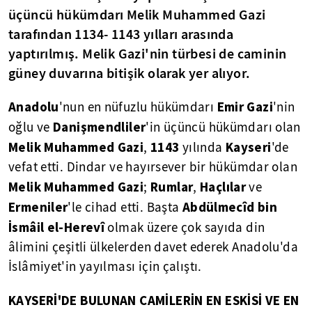
üçüncü hükümdarı Melik Muhammed Gazi
tarafından 1134- 1143 yılları arasında
yaptırılmış. Melik Gazi'nin türbesi de caminin
güney duvarına bitişik olarak yer alıyor.
Anadolu
Emir Gazi
'nun en nüfuzlu hükümdarı
'nin
Danişmendliler
oğlu ve
'in üçüncü hükümdarı olan
Melik Muhammed
Gazi
1143
Kayseri
,
yılında
'de
vefat etti. Dindar ve hayırsever bir hükümdar olan
Melik Muhammed Gazi
Rumlar
Haçlılar
;
,
ve
Ermeniler
Abdülmecîd bin
'le cihad etti. Başta
İsmâil el-Herevî
olmak üzere çok sayıda din
âlimini çeşitli ülkelerden davet ederek Anadolu'da
İslâmiyet'in yayılması için çalıştı.
KAYSERİ'DE BULUNAN CAMİLERİN EN ESKİSİ VE EN