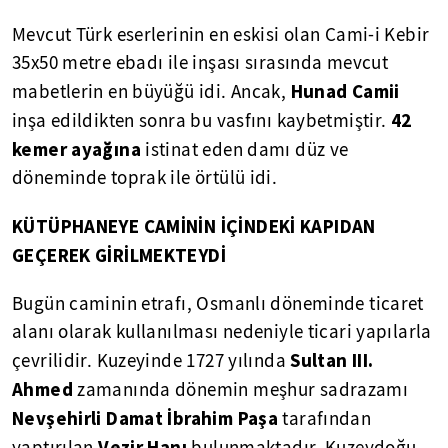
Mevcut Türk eserlerinin en eskisi olan Cami-i Kebir
35x50 metre ebadı ile inşası sırasında mevcut
Hunad Camii
mabetlerin en büyüğü idi. Ancak,
42
inşa edildikten sonra bu vasfını kaybetmiştir.
kemer ayağına
istinat eden damı düz ve
döneminde toprak ile örtülü idi.
KÜTÜPHANEYE CAMİNİN İÇİNDEKİ KAPIDAN
GEÇEREK GİRİLMEKTEYDİ
Bugün caminin etrafı, Osmanlı döneminde ticaret
alanı olarak kullanılması nedeniyle ticari yapılarla
Sultan III.
çevrilidir. Kuzeyinde 1727 yılında
Ahmed
zamanında dönemin meşhur sadrazamı
Nevşehirli Damat İbrahim Paşa
tarafından
Vezir Hanı
yaptırılan
bulunmaktadır. Kuzeydoğu