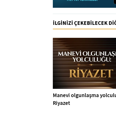
İLGİNİZİ ÇEKEBİLECEK D
Manevi olgunlaşma yolcul
Riyazet