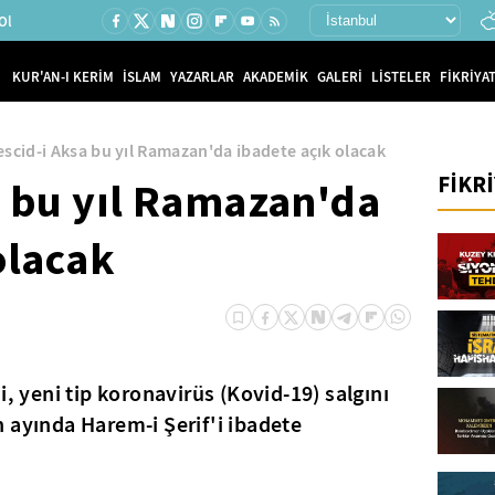
Ol
KUR'AN-I KERİM
İSLAM
YAZARLAR
AKADEMİK
GALERİ
LİSTELER
FİKRİYAT
scid-i Aksa bu yıl Ramazan'da ibadete açık olacak
FİKR
a bu yıl Ramazan'da
olacak
i, yeni tip koronavirüs (Kovid-19) salgını
 ayında Harem-i Şerif'i ibadete