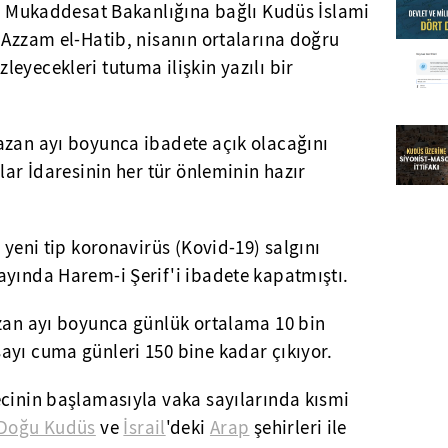
ve Mukaddesat Bakanlığına bağlı Kudüs İslami
 Azzam el-Hatib, nisanın ortalarına doğru
eyecekleri tutuma ilişkin yazılı bir
azan ayı boyunca ibadete açık olacağını
lar İdaresinin her tür önleminin hazır
 yeni tip koronavirüs (Kovid-19) salgını
ayında Harem-i Şerif'i ibadete kapatmıştı.
azan ayı boyunca günlük ortalama 10 bin
ayı cuma günleri 150 bine kadar çıkıyor.
ecinin başlamasıyla vaka sayılarında kısmi
Doğu Kudüs
ve
İsrail
'deki
Arap
şehirleri ile