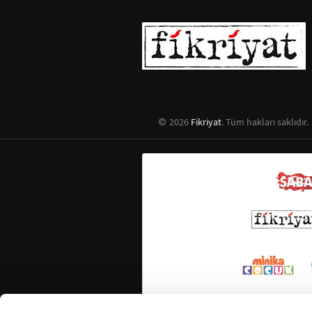
2026
Fikriyat
. Tüm hakları saklıdır.