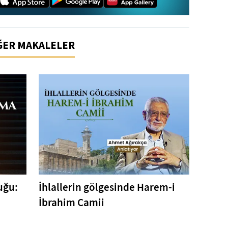
İĞER MAKALELER
uğu:
İhlallerin gölgesinde Harem-i
İbrahim Camii