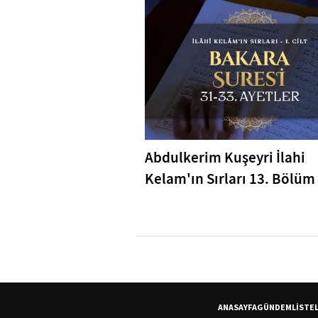
Abdulkerim Kuşeyri İlahi
Kelam'ın Sırları 13. Bölüm 
Bakara Suresi 31-33. Ayetl
Tefsiri
ANASAYFA
GÜNDEM
LİSTE