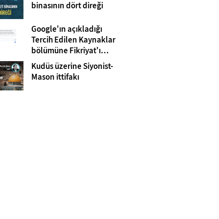
Gazze
binasının dört direği
Google'ın açıkladığı
Tercih Edilen Kaynaklar
bölümüne Fikriyat'ı
eklemeyi unutmayın!
Kudüs üzerine Siyonist-
Mason ittifakı