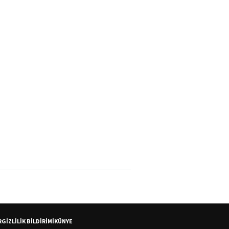
R
GİZLİLİK BİLDİRİMİ
KÜNYE