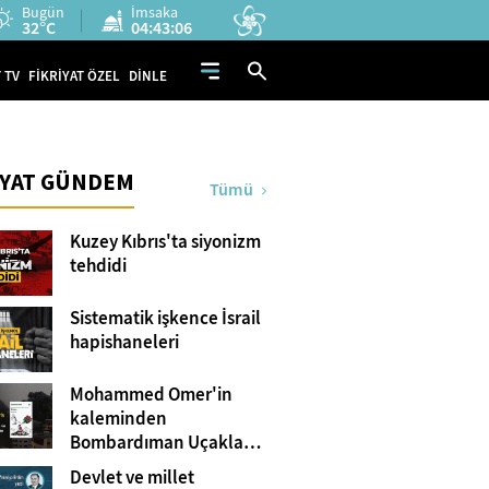
Bugün
İmsaka
32°C
04:43:05
 TV
FİKRİYAT ÖZEL
DİNLE
İYAT GÜNDEM
Tümü
Kuzey Kıbrıs'ta siyonizm
tehdidi
Sistematik işkence İsrail
hapishaneleri
Mohammed Omer'in
kaleminden
Bombardıman Uçakları
ve Tanklar Arasında
Devlet ve millet