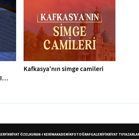
Kafkasya'nın simge camileri
I
er
LER
FİKRİYAT ÖZEL
KURAN-I KERİM
AKADEMİK
FOTOĞRAF
GALERİ
FİKRİYAT TV
YAZARLA