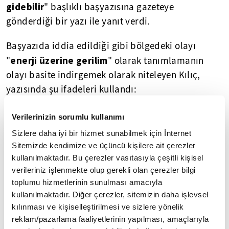
gidebilir
" başlıklı başyazısına gazeteye
gönderdiği bir yazı ile yanıt verdi.
Başyazıda iddia edildiği gibi bölgedeki olayı
enerji üzerine gerilim
"
" olarak tanımlamanın
olayı basite indirgemek olarak niteleyen Kılıç,
yazısında şu ifadeleri kullandı:
"Burada saldırgan olan Türkiye değil, aksine
Verilerinizin sorumlu kullanımı
Türkiye doğal haklarının altını oymayı ve o hakları
Sizlere daha iyi bir hizmet sunabilmek için İnternet
görmezden gelmeyi amaçlayanlara karşı sürekli
Sitemizde kendimize ve üçüncü kişilere ait çerezler
bir mücadele içinde olan ülkedir. Bu bağlamda,
kullanılmaktadır. Bu çerezler vasıtasıyla çeşitli kişisel
Yunanistan
verileriniz işlenmekte olup gerekli olan çerezler bilgi
ve Rum yönetiminin Doğu Akdeniz'deki
toplumu hizmetlerinin sunulması amacıyla
tek taraflı adımları ve maksimalist iddiaları da
kullanılmaktadır. Diğer çerezler, sitemizin daha işlevsel
dikkat alınmalıdır. Münhasır Ekonomik Bölge
kılınması ve kişiselleştirilmesi ve sizlere yönelik
ilanları, kazı lisansları çıkarma, oradaki
reklam/pazarlama faaliyetlerinin yapılması, amaçlarıyla
kaynakları ele geçirmeye çalışma veya Türkiye ve