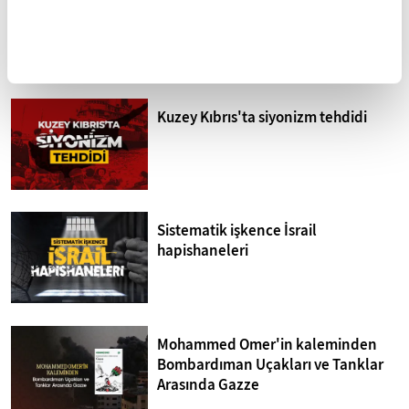
eğitim faaliyetleri
Halep şehri
FİKRİYAT GÜNDEM
Tümü
Kuzey Kıbrıs'ta siyonizm tehdidi
Sistematik işkence İsrail
hapishaneleri
Mohammed Omer'in kaleminden
Bombardıman Uçakları ve Tanklar
Arasında Gazze