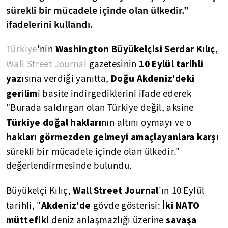
sürekli bir mücadele içinde olan ülkedir."
ifadelerini kullandı.
Washington Büyükelçisi Serdar Kılıç
Türkiye
'nin
,
10 Eylül tarihli
Wall Street Journal
gazetesinin
yazı
Doğu Akdeniz'deki
sına verdiği yanıtta,
gerilim
i basite indirgediklerini ifade ederek
"Burada saldırgan olan Türkiye değil, aksine
Türkiye doğal hakları
nın altını oymayı ve o
hakları görmezden gelmeyi amaçlayanlara karşı
sürekli bir mücadele içinde olan ülkedir."
değerlendirmesinde bulundu.
Wall Street Journal
Büyükelçi Kılıç,
'ın 10 Eylül
Akdeniz'de
İki
NATO
tarihli, "
gövde gösterisi:
müttefiki
savaşa
deniz anlaşmazlığı üzerine