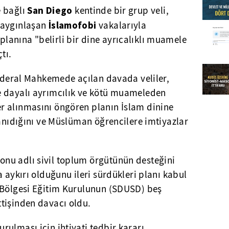
San Diego
 bağlı
kentinde bir grup veli,
İslamofobi
yaygınlaşan
vakalarıyla
anına "belirli bir dine ayrıcalıklı muamele
tı.
Federal Mahkemede açılan davada veliler,
e dayalı ayrımcılık ve kötü muameleden
 alınmasını öngören planın İslam dinine
tanıdığını ve Müslüman öğrencilere imtiyazlar
nu adlı sivil toplum örgütünün desteğini
 aykırı olduğunu ileri sürdükleri planı kabul
 Bölgesi Eğitim Kurulunun (SDUSD) beş
tişinden davacı oldu.
ulması için ihtiyati tedbir kararı