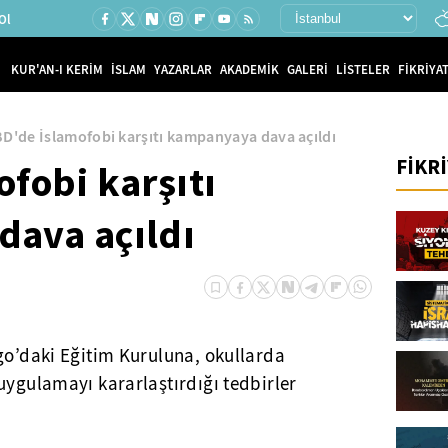
Ol
KUR'AN-I KERİM
İSLAM
YAZARLAR
AKADEMİK
GALERİ
LİSTELER
FİKRİYAT
D'de İslamofobi karşıtı kampanyaya dava açıldı
FİKR
fobi karşıtı
ava açıldı
go’daki Eğitim Kuruluna, okullarda
uygulamayı kararlaştırdığı tedbirler