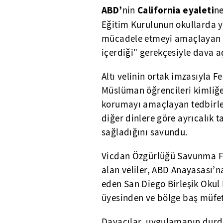
ABD’
California eyaleti
nin
ne
Eğitim Kurulunun okullarda 
mücadele etmeyi amaçlayan pl
içerdiği" gerekçesiyle dava aç
Altı velinin ortak imzasıyla 
Müslüman öğrencileri kimliğ
korumayı amaçlayan tedbirler
diğer dinlere göre ayrıcalık 
sağladığını savundu.
Vicdan Özgürlüğü Savunma Fo
alan veliler, ABD Anayasası’na
eden San Diego Birleşik Okul
üyesinden ve bölge baş müfet
Davacılar, uygulamanın durdur