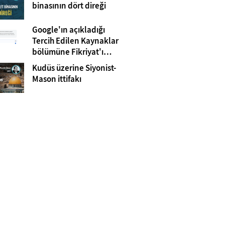
Gazze
binasının dört direği
Google'ın açıkladığı
Tercih Edilen Kaynaklar
bölümüne Fikriyat'ı
eklemeyi unutmayın!
Kudüs üzerine Siyonist-
Mason ittifakı