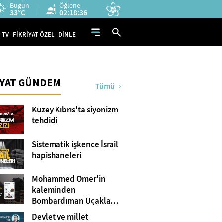
Bugün
Öğlene
33°C
02:18:35
 TV
FİKRİYAT ÖZEL
DİNLE
İYAT GÜNDEM
Tümü
Kuzey Kıbrıs'ta siyonizm
tehdidi
Sistematik işkence İsrail
hapishaneleri
Mohammed Omer'in
kaleminden
Bombardıman Uçakları
ve Tanklar Arasında
Devlet ve millet