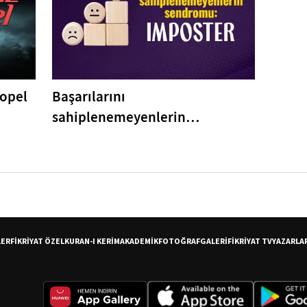
Topel
Başarılarını
sahiplenemeyenlerin
sendromu:Imposter
LER
FİKRİYAT ÖZEL
KURAN-I KERİM
AKADEMİK
FOTOĞRAF
GALERİ
FİKRİYAT TV
YAZARLA