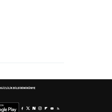
R
GİZLİLİK BİLDİRİMİ
KÜNYE