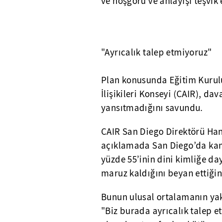
ve hoşgörü ve anlayışı teşvik e
"Ayrıcalık talep etmiyoruz"
Plan konusunda Eğitim Kuru
İlişikileri Konseyi (CAIR), da
yansıtmadığını savundu.
CAIR San Diego Direktörü Han
açıklamada San Diego’da kam
yüzde 55’inin dini kimliğe da
maruz kaldığını beyan ettiğini
Bunun ulusal ortalamanın yak
"Biz burada ayrıcalık talep e