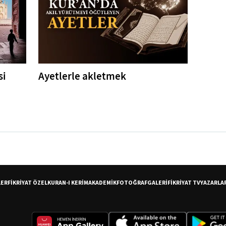
si
Ayetlerle akletmek
LER
FİKRİYAT ÖZEL
KURAN-I KERİM
AKADEMİK
FOTOĞRAF
GALERİ
FİKRİYAT TV
YAZARLA