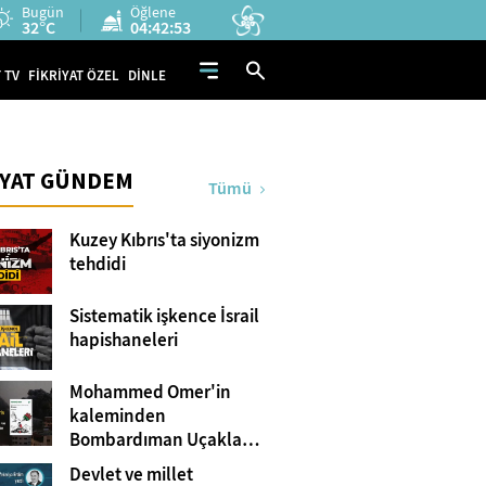
Bugün
Öğlene
32°C
04:42:52
 TV
FİKRİYAT ÖZEL
DİNLE
İYAT GÜNDEM
Tümü
Kuzey Kıbrıs'ta siyonizm
tehdidi
Sistematik işkence İsrail
hapishaneleri
Mohammed Omer'in
kaleminden
Bombardıman Uçakları
ve Tanklar Arasında
Devlet ve millet