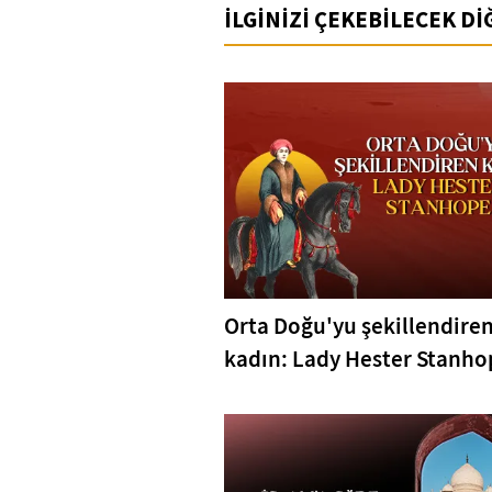
İLGİNİZİ ÇEKEBİLECEK D
Orta Doğu'yu şekillendire
kadın: Lady Hester Stanho