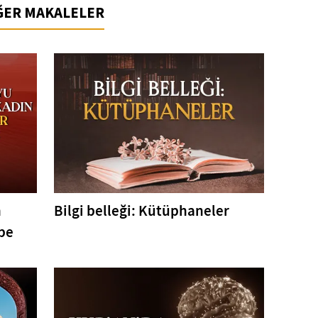
İĞER MAKALELER
n
Bilgi belleği: Kütüphaneler
pe