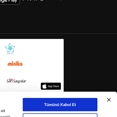
Tümünü Kabul Et
ait
erekli