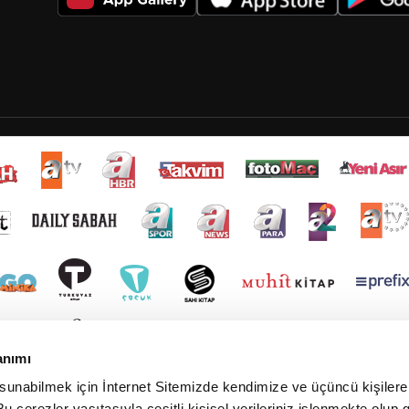
anımı
 sunabilmek için İnternet Sitemizde kendimize ve üçüncü kişilere 
u çerezler vasıtasıyla çeşitli kişisel verileriniz işlenmekte olup g