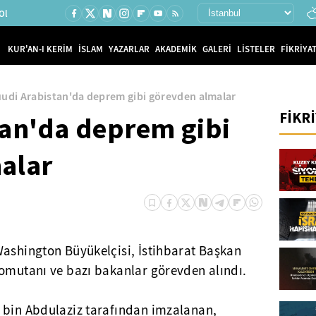
Ol
KUR'AN-I KERİM
İSLAM
YAZARLAR
AKADEMİK
GALERİ
LİSTELER
FİKRİYAT
udi Arabistan'da deprem gibi görevden almalar
FİKR
tan'da deprem gibi
alar
Washington Büyükelçisi, İstihbarat Başkan
Komutanı ve bazı bakanlar görevden alındı.
 bin Abdulaziz tarafından imzalanan,