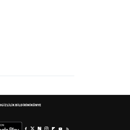
R
GİZLİLİK BİLDİRİMİ
KÜNYE