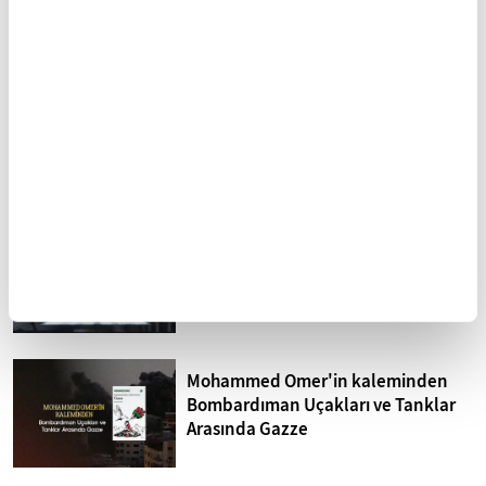
FİKRİYAT GÜNDEM
Tümü
Kuzey Kıbrıs'ta siyonizm tehdidi
Sistematik işkence İsrail
hapishaneleri
Mohammed Omer'in kaleminden
Bombardıman Uçakları ve Tanklar
Arasında Gazze