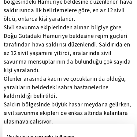
bölgesindeki Hamuriye beldesine düzenlenen hava
saldırısında ilk belirlemelere göre, en az 12 sivil
öldü, onlarca kişi yaralandı.
Sivil savunma ekiplerinden alınan bilgiye göre,
Doğu Gutadaki Hamuriye beldesine rejim güçleri
tarafından hava saldırısı düzenlendi. Saldırıda en
az 12 sivil yaşamını yitirdi, aralarında sivil
savunma mensuplarının da bulunduğu çok sayıda
kişi yaralandı.
Ölenler arasında kadın ve çocukların da olduğu,
yaralıların beldedeki sahra hastanelerine
kaldırıldığı belirtildi.
Saldırı bölgesinde büyük hasar meydana gelirken,
sivil savunma ekipleri de enkaz altında kalanlara
ulaşmaya çalışıyor.
Beşşar Esede bağlı birlikler, bir haftadan bu yana
Verilerinizin sorumlu kullanımı