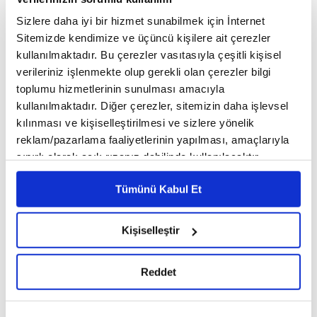
Cobar ve Kabun mahallesi ile Doğu Guta
Sizlere daha iyi bir hizmet sunabilmek için İnternet
bölgesindeki ilçe ve beldelere kara ve havadan
Sitemizde kendimize ve üçüncü kişilere ait çerezler
yoğun şekilde saldırıyor.
kullanılmaktadır. Bu çerezler vasıtasıyla çeşitli kişisel
verileriniz işlenmekte olup gerekli olan çerezler bilgi
toplumu hizmetlerinin sunulması amacıyla
kullanılmaktadır. Diğer çerezler, sitemizin daha işlevsel
kılınması ve kişiselleştirilmesi ve sizlere yönelik
reklam/pazarlama faaliyetlerinin yapılması, amaçlarıyla
sınırlı olarak açık rızanız dahilinde kullanılacaktır.
Çerezlere ilişkin tercihlerinizi çerez paneli vasıtasıyla
Tümünü Kabul Et
belirleyebilirsiniz. Çerezlere ilişkin detaylı bilgi için
Ayarlar butonuna tıklayabilir,
Çerez Bilgilendirme
Metnimizi ziyaret edebilirsiniz.
Kişiselleştir
6698 sayılı Kişisel Verilerin Korunması Kanunu uyarınca
hazırlanmış olan İnternet Sitesi Aydınlatma Metnimizi
Reddet
okumak ve sitemizi ziyaretiniz kapsamında
gerçekleştirilen veri işleme faaliyetleri ile ilgili daha
detaylı bilgi almak için lütfen
tıklayınız.