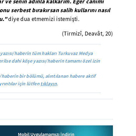
ar ve senin adınla kalkarım. Eğer canımı
onu serbest bırakırsan salih kullarını nasıl
u."
diye dua etmemizi istemişti.
(Tirmizî, Deavât, 20)
yazısı/haberin tüm hakları Turkuvaz Medya
rilse dahi köşe yazısı/haberin tamamı özel izin
/haberin bir bölümü, alıntılanan habere aktif
yrıntılar için lütfen
tıklayın
.
Mobil Uygulamamızı İndirin