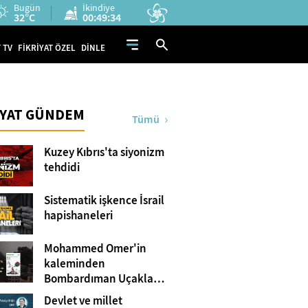
Bugün
İkindiye
32°C
00:49:33
 TV
FİKRİYAT ÖZEL
DİNLE
İYAT GÜNDEM
Tümü
Kuzey Kıbrıs'ta siyonizm
tehdidi
Sistematik işkence İsrail
hapishaneleri
Mohammed Omer'in
kaleminden
Bombardıman Uçakları
ve Tanklar Arasında
Devlet ve millet