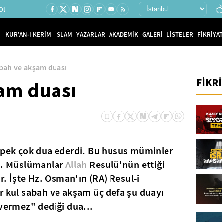
Ol
KUR'AN-I KERİM
İSLAM
YAZARLAR
AKADEMİK
GALERİ
LİSTELER
FİKRİYAT
bah ve akşam duası
FİKR
am duası
e pek çok dua ederdi. Bu husus müminler
du. Müslümanlar
Allah
Resulü'nün ettiği
ar. İşte Hz. Osman'ın (RA) Resul-i
r kul sabah ve akşam üç defa şu duayı
 vermez" dediği dua...