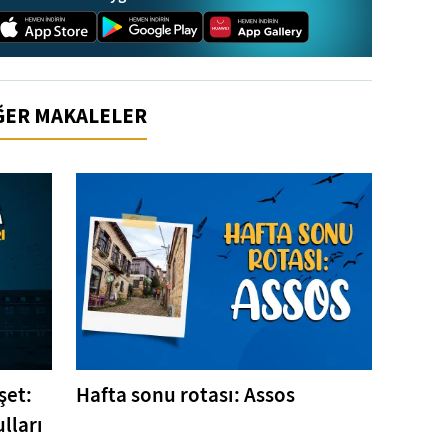
İĞER MAKALELER
şet:
Hafta sonu rotası: Assos
lları