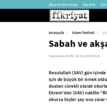
Sıkça Sorulan Sorular
Üye Girişi
Üye 
Anasayfa
İslam İlmihali
Sa
Sabah ve akş
Yayınlanma Tarihi:
24.10.2024 08:36
Resulullah (SAV) gün içind
için de büyük bir örnek ol
duaları sürekli olarak okurl
Ekrem'den (SAV) nakille “Bi
okursa hiçbir şey ona zarar