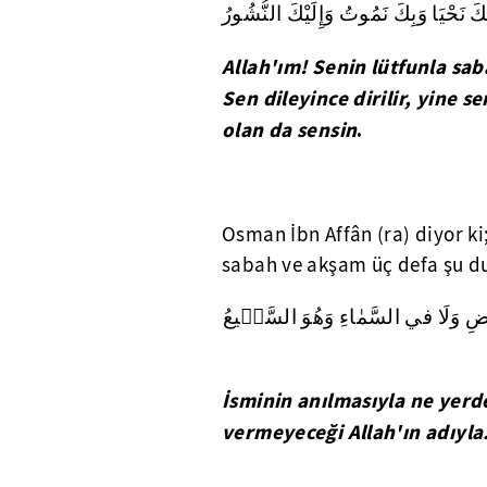
َبِكَ نَحْيَا وَبِكَ نَمُوتُ وَإِلَيْكَ النُّشُورُ
Allah'ım! Senin lütfunla sab
Sen dileyince dirilir, yine 
olan da sensin
.
Osman İbn Affân (ra) diyor ki
sabah ve akşam üç defa şu du
ْضِ وَلَا في السَّمٰاءِ وَهُوَ السَّمٖيعُ
İsminin anılmasıyla ne yerde
vermeyeceği Allah'ın adıyla.