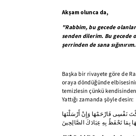
Akşam olunca da,
"Rabbim, bu gecede olanları
senden dilerim. Bu gecede o
şerrinden de sana sığınırım.
Başka bir rivayete göre de Ra
oraya döndüğünde elbisesinin 
temizlesin çünkü kendisinden 
Yattığı zamanda şöyle desin:
تَ نَفْسِى فَارْحَمْهَا وَإِنْ أَرْسَلْتَهَا
ا بِمَا تَحْفَظُ بِهِ عِبَادَكَ الصَّالِحِينَ