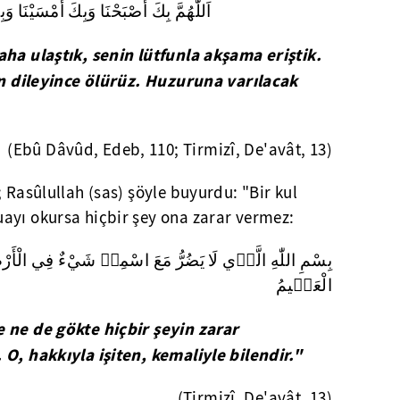
اَللّٰهُمَّ بِكَ أَصْبَحْنَا وَبِكَ أَمْسَيْنَا و
aha ulaştık, senin lütfunla akşama eriştik.
sen dileyince ölürüz. Huzuruna varılacak
(Ebû Dâvûd, Edeb, 110; Tirmizî, De'avât, 13)
; Rasûlullah (sas)
şöyle buyurdu:
"Bir kul
ayı okursa hiçbir şey ona zarar vermez:
بِسْمِ اللّٰهِ الَّذٖي لَا يَضُرُّ مَعَ اسْمِهٖ شَيْءٌ فِي الْأَر
الْعَلٖيمُ
 ne de gökte hiçbir şeyin zarar
 O, hakkıyla işiten, kemaliyle bilendir."
(Tirmizî, De'avât, 13)