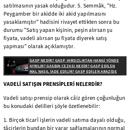
satılmasının yasak olduğudur. 5. Semmâk, "Hz.
Peygamber bir akidde iki akid yapılmasını
yasaklamıştır" hadisini rivayet ettikten sonra bu
durumu "Satış yapan kişinin, peşin alırsan şu
fiyata, vadeli alırsan şu fiyata diyerek satış
yapması" olarak açıklamıştır.
GASP NEDİR? GASP, HIRSIZLIKTAN HANGİ YÖNDE
AYRILIR? GASBIN CEZASI NEDİR? GASP EDİLEN
MAL NASIL İADE EDİLİR? GASP EDİLEN ARAZİDE
NAMAZ KILINIR MI?
VADELİ SATIŞIN PRENSİPLERİ NELERDİR?
Vadeli satışı prensip olarak câiz gören çoğunluğun
bu konudaki delilleri şöyle özetlenebilir:
1. Birçok ticarî işlerin vadeli satıma dayalı olduğu,
tâcirlerin bundan bir yarar sağlamalarının normal