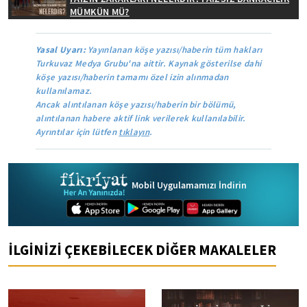
MÜMKÜN MÜ?
Yasal Uyarı:
Yayınlanan köşe yazısı/haberin tüm hakları
Turkuvaz Medya Grubu'na aittir. Kaynak gösterilse dahi
köşe yazısı/haberin tamamı özel izin alınmadan
kullanılamaz.
Ancak alıntılanan köşe yazısı/haberin bir bölümü,
alıntılanan habere aktif link verilerek kullanılabilir.
Ayrıntılar için lütfen
tıklayın
.
Mobil Uygulamamızı İndirin
İLGİNİZİ ÇEKEBİLECEK DİĞER MAKALELER