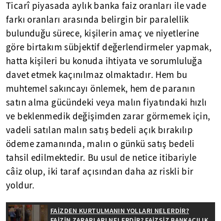
Ticarî piyasada aylık banka faiz oranları ile vade
farkı oranları arasında belirgin bir paralellik
bulunduğu sürece, kişilerin amaç ve niyetlerine
göre birtakım sübjektif değerlendirmeler yapmak,
hatta kişileri bu konuda ihtiyata ve sorumluluğa
davet etmek kaçınılmaz olmaktadır. Hem bu
muhtemel sakıncayı önlemek, hem de paranın
satın alma gücündeki veya malın fiyatındaki hızlı
ve beklenmedik değişimden zarar görmemek için,
vadeli satılan malın satış bedeli açık bırakılıp
ödeme zamanında, malın o günkü satış bedeli
tahsil edilmektedir. Bu usul de netice itibariyle
câiz olup, iki taraf açısından daha az riskli bir
yoldur.
FAİZDEN KURTULMANIN YOLLARI NELERDİR?
FAİZİN ZARARLARI NELERDİR? FAİZSİZ BANKACILIK