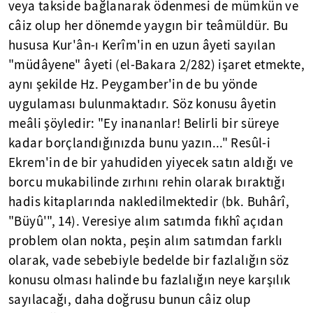
veya takside bağlanarak ödenmesi de mümkün ve
câiz olup her dönemde yaygın bir teâmüldür. Bu
hususa Kur'ân-ı Kerîm'in en uzun âyeti sayılan
"müdâyene" âyeti (el-Bakara 2/282) işaret etmekte,
aynı şekilde Hz. Peygamber'in de bu yönde
uygulaması bulunmaktadır. Söz konusu âyetin
meâli şöyledir: "Ey inananlar! Belirli bir süreye
kadar borçlandığınızda bunu yazın..." Resûl-i
Ekrem'in de bir yahudiden yiyecek satın aldığı ve
borcu mukabilinde zırhını rehin olarak bıraktığı
hadis kitaplarında nakledilmektedir (bk. Buhârî,
"Büyû'", 14). Veresiye alım satımda fıkhî açıdan
problem olan nokta, peşin alım satımdan farklı
olarak, vade sebebiyle bedelde bir fazlalığın söz
konusu olması halinde bu fazlalığın neye karşılık
sayılacağı, daha doğrusu bunun câiz olup