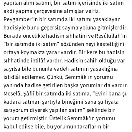
yapılan alım satımı, bir satım içerisinde iki satım
akdi yapma çerçevesine almışlar ve Hz.
Peygamber'in bir satımda iki satımı yasaklayan
hadisiyle bunu geçersiz sayma yoluna gitmişlerdir.
Burada öncelikle hadisin sıhhatini ve Resûlullah'ın
"bir satımda iki satım" sözünden neyi kastettiğini
ortaya koymakta yarar vardır. Bir kere bu hadisin
sıhhatinde ihtilâf vardır. Hadisin sahih olduğu var
sayılsa bile bununla vadeli satımın yasaklığına
istidlâl edilemez. Çünkü, Semmâk'ın yorumu
yanında hadise getirilen başka yorumlar da vardır.
Meselâ, Şâfiî bir satımda iki satıma, "Evini bana şu
kadara satman şartıyla bineğimi sana şu fiyata
satıyorum diyerek yapılan satım" şeklinde bir
yorum getirmiştir. Üstelik Semmâk'ın yorumu
kabul edilse bile, bu yorumun tarafların bir