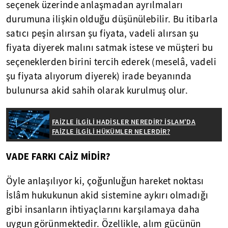
seçenek üzerinde anlaşmadan ayrılmaları
durumuna ilişkin olduğu düşünülebilir. Bu itibarla
satıcı peşin alırsan şu fiyata, vadeli alırsan şu
fiyata diyerek malını satmak istese ve müşteri bu
seçeneklerden birini tercih ederek (meselâ, vadeli
şu fiyata alıyorum diyerek) irade beyanında
bulunursa akid sahih olarak kurulmuş olur.
FAİZLE İLGİLİ HADİSLER NEREDİR? İSLAM'DA
FAİZLE İLGİLİ HÜKÜMLER NELERDİR?
VADE FARKI CAİZ MİDİR?
Öyle anlaşılıyor ki, çoğunluğun hareket noktası
İslâm hukukunun akid sistemine aykırı olmadığı
gibi insanların ihtiyaçlarını karşılamaya daha
uygun görünmektedir. Özellikle, alım gücünün