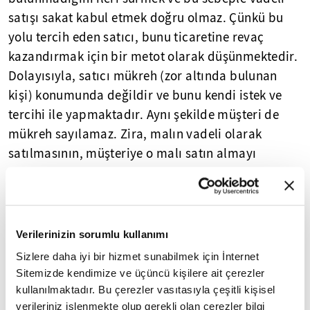
satışı sakat kabul etmek doğru olmaz. Çünkü bu
yolu tercih eden satıcı, bunu ticaretine revaç
kazandırmak için bir metot olarak düşünmektedir.
Dolayısıyla, satıcı mükreh (zor altında bulunan
kişi) konumunda değildir ve bunu kendi istek ve
tercihi ile yapmaktadır. Aynı şekilde müşteri de
mükreh sayılamaz. Zira, malın vadeli olarak
satılmasının, müşteriye o malı satın almayı
düşündürmesi, bu işlemi cazip kılması, müşterinin
mükreh olduğu anlamına gelmez. Kaldı ki,
müşterinin malı satın alma amacı (saik), akdin
temeli olan rızâya halel getirmez, dolayısıyla akde
Verilerinizin sorumlu kullanımı
etki etmez.
Sizlere daha iyi bir hizmet sunabilmek için İnternet
Sitemizde kendimize ve üçüncü kişilere ait çerezler
4. Hz. Peygamber'in, alacaklarda eksiltme
kullanılmaktadır. Bu çerezler vasıtasıyla çeşitli kişisel
durumunda müddeti mala karşılık olarak
verileriniz işlenmekte olup gerekli olan çerezler bilgi