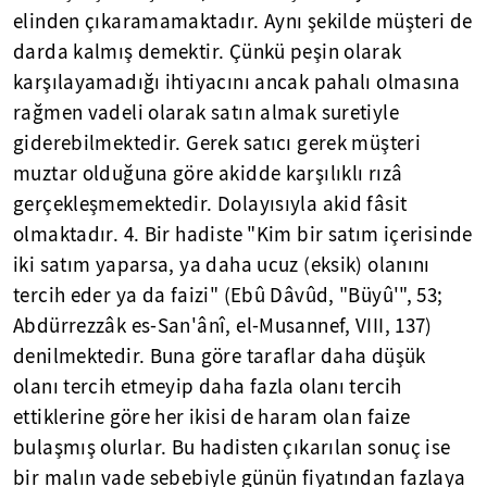
elinden çıkaramamaktadır. Aynı şekilde müşteri de
darda kalmış demektir. Çünkü peşin olarak
karşılayamadığı ihtiyacını ancak pahalı olmasına
rağmen vadeli olarak satın almak suretiyle
giderebilmektedir. Gerek satıcı gerek müşteri
muztar olduğuna göre akidde karşılıklı rızâ
gerçekleşmemektedir. Dolayısıyla akid fâsit
olmaktadır. 4. Bir hadiste "Kim bir satım içerisinde
iki satım yaparsa, ya daha ucuz (eksik) olanını
tercih eder ya da faizi" (Ebû Dâvûd, "Büyû'", 53;
Abdürrezzâk es-San'ânî, el-Musannef, VIII, 137)
denilmektedir. Buna göre taraflar daha düşük
olanı tercih etmeyip daha fazla olanı tercih
ettiklerine göre her ikisi de haram olan faize
bulaşmış olurlar. Bu hadisten çıkarılan sonuç ise
bir malın vade sebebiyle günün fiyatından fazlaya