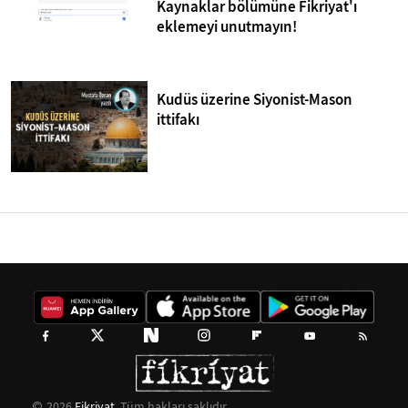
Kaynaklar bölümüne Fikriyat'ı
eklemeyi unutmayın!
Kudüs üzerine Siyonist-Mason
ittifakı
2026
Fikriyat
. Tüm hakları saklıdır.