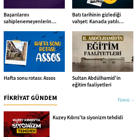
Başarılarını
Batı tarihinin gizlediği
sahiplenemeyenlerin
vahşet: Kanada yatılı
sendromu:Imposter
misyoner okulları
Hafta sonu rotası: Assos
Sultan Abdülhamid'in
eğitim faaliyetleri
FİKRİYAT GÜNDEM
Tümü
Kuzey Kıbrıs'ta siyonizm tehdidi