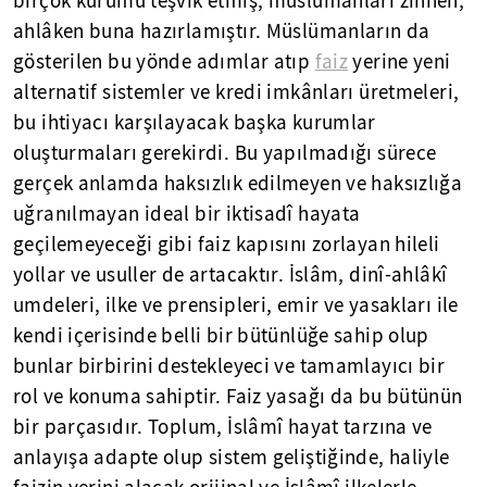
birçok kurumu teşvik etmiş, müslümanları zihnen,
ahlâken buna hazırlamıştır. Müslümanların da
gösterilen bu yönde adımlar atıp
faiz
yerine yeni
alternatif sistemler ve kredi imkânları üretmeleri,
bu ihtiyacı karşılayacak başka kurumlar
oluşturmaları gerekirdi. Bu yapılmadığı sürece
gerçek anlamda haksızlık edilmeyen ve haksızlığa
uğranılmayan ideal bir iktisadî hayata
geçilemeyeceği gibi faiz kapısını zorlayan hileli
yollar ve usuller de artacaktır. İslâm, dinî-ahlâkî
umdeleri, ilke ve prensipleri, emir ve yasakları ile
kendi içerisinde belli bir bütünlüğe sahip olup
bunlar birbirini destekleyeci ve tamamlayıcı bir
rol ve konuma sahiptir. Faiz yasağı da bu bütünün
bir parçasıdır. Toplum, İslâmî hayat tarzına ve
anlayışa adapte olup sistem geliştiğinde, haliyle