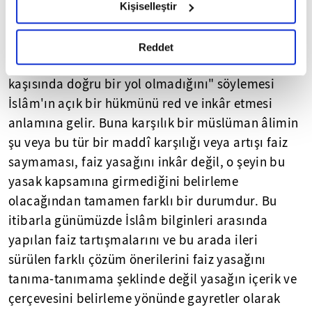
muâmelât alanına girmesi sebebiyle ictihadî bir
Kişiselleştir
okumak ve sitemizi ziyaretiniz kapsamında
nitelik taşır. Bu nedenle bir kimsenin, "günümüzde
gerçekleştirilen veri işleme faaliyetleri ile ilgili daha
böyle bir yasağa gerek bulunmadığını hatta faizi
detaylı bilgi almak için lütfen
tıklayınız.
Reddet
yasaklamanın mevcut ekonomik gelişmeler
kaşısında doğru bir yol olmadığını" söylemesi
İslâm'ın açık bir hükmünü red ve inkâr etmesi
anlamına gelir. Buna karşılık bir müslüman âlimin
şu veya bu tür bir maddî karşılığı veya artışı faiz
saymaması, faiz yasağını inkâr değil, o şeyin bu
yasak kapsamına girmediğini belirleme
olacağından tamamen farklı bir durumdur. Bu
itibarla günümüzde İslâm bilginleri arasında
yapılan faiz tartışmalarını ve bu arada ileri
sürülen farklı çözüm önerilerini faiz yasağını
tanıma-tanımama şeklinde değil yasağın içerik ve
çerçevesini belirleme yönünde gayretler olarak