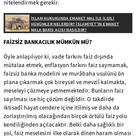
nitelendirmek gerekir.
İSLAM HUKUKUNDA EMANET MAL İLE İLGİLİ
HÜKÜMLER NELERDİR? İSLAMİYET'İN EMANET
MALA BAKIŞ AÇISI NASILDIR?
FAİZSİZ BANKACILIK MÜMKÜN MÜ?
Öyle anlaşılıyor ki, vade farkını faiz dışında
mütalaa etmek, enflasyon farkını faiz saymamak,
faizsiz banka modelini ve murâbaha usulünü ön
plana çıkarmak çok bireysel ve mevziî kalmakta,
meseleyi çözmeye yetmemektedir. Bunların faiz
sayılması ise hiç çözüm değildir. O takdirde
iktisadî hayat cendere içine itilmiş ve daha da
zorlaştırılmış olacağından birçok örtülü faiz yolu
kendiliğinden açılacaktır. Belki daha sağlıklı bir
yol, faiz meselesini ilke olarak dinen haram olması