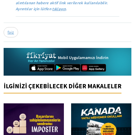
alıntılanan habere aktif link verilerek kullanılabilir.
Ayrıntılar için lütfen
tıklayın
.
faiz
Mobil Uygulamamızı İndirin
İLGİNİZİ ÇEKEBİLECEK DİĞER MAKALELER