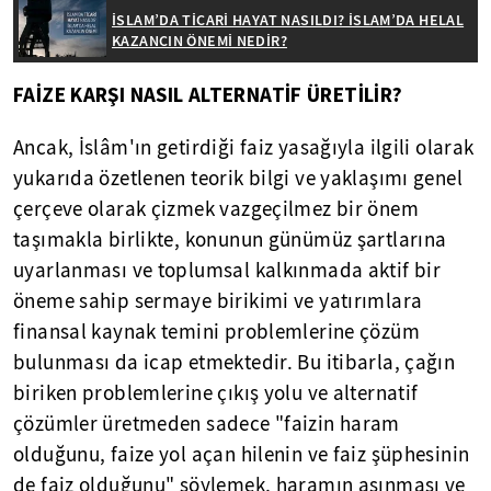
İSLAM’DA TİCARİ HAYAT NASILDI? İSLAM’DA HELAL
KAZANCIN ÖNEMİ NEDİR?
FAİZE KARŞI NASIL ALTERNATİF ÜRETİLİR?
Ancak, İslâm'ın getirdiği faiz yasağıyla ilgili olarak
yukarıda özetlenen teorik bilgi ve yaklaşımı genel
çerçeve olarak çizmek vazgeçilmez bir önem
taşımakla birlikte, konunun günümüz şartlarına
uyarlanması ve toplumsal kalkınmada aktif bir
öneme sahip sermaye birikimi ve yatırımlara
finansal kaynak temini problemlerine çözüm
bulunması da icap etmektedir. Bu itibarla, çağın
biriken problemlerine çıkış yolu ve alternatif
çözümler üretmeden sadece "faizin haram
olduğunu, faize yol açan hilenin ve faiz şüphesinin
de faiz olduğunu" söylemek, haramın aşınması ve