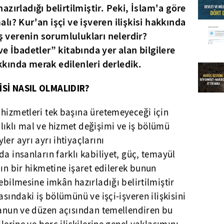
zırladığı belirtilmiştir. Peki, İslam'a göre
malı? Kur'an işçi ve işveren ilişkisi hakkında
iş verenin sorumlulukları nelerdir?
e İbadetler” kitabında yer alan bilgilere
akkında merak edilenleri derledik.
İSİ NASIL OLMALIDIR?
 hizmetleri tek başına üretemeyeceği için
lıklı mal ve hizmet değişimi ve iş bölümü
er ayrı ayrı ihtiyaçlarını
da insanların farklı kabiliyet, güç, temayül
nın bir hikmetine işaret edilerek bunun
ebilmesine imkân hazırladığı belirtilmiştir
asındaki iş bölümünü ve işçi-işveren ilişkisini
 kanun ve düzen açısından temellendiren bu