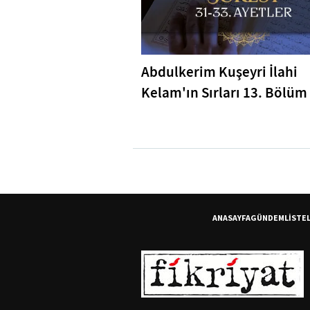
Abdulkerim Kuşeyri İlahi
Kelam'ın Sırları 13. Bölüm 
Bakara Suresi 31-33. Ayetl
Tefsiri
ANASAYFA
GÜNDEM
LİSTE