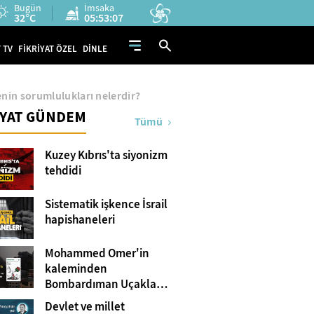
Bugün
İmsaka
32°C
05:53:06
 TV
FİKRİYAT ÖZEL
DİNLE
erenin sorumlulukları nelerdir?
İYAT GÜNDEM
Tümü
Kuzey Kıbrıs'ta siyonizm
tehdidi
Sistematik işkence İsrail
hapishaneleri
Mohammed Omer'in
kaleminden
Bombardıman Uçakları
ve Tanklar Arasında
Devlet ve millet