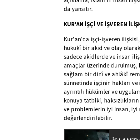
açıklama, İslâm'ın insan ilişk
da yansıtır.
KUR'AN İŞÇİ VE İŞVEREN İLİ
Kur'an'da işçi-işveren ilişkisi
hukukî bir akid ve olay olarak
sadece akidlerde ve insan ili
amaçlar üzerinde durulmuş, bor
sağlam bir dinî ve ahlâkî zem
sünnetinde işçinin hakları ve i
ayrıntılı hükümler ve uygulama
konuya tatbiki, haksızlıkların
ve problemlerin iyi insan, i
değerlendirilebilir.