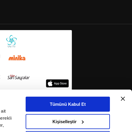
Tümünü Kabul Et
ait
erekli
Kişiselleştir
r,