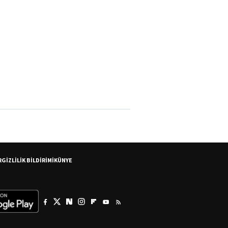
R
GİZLİLİK BİLDİRİMİ
KÜNYE