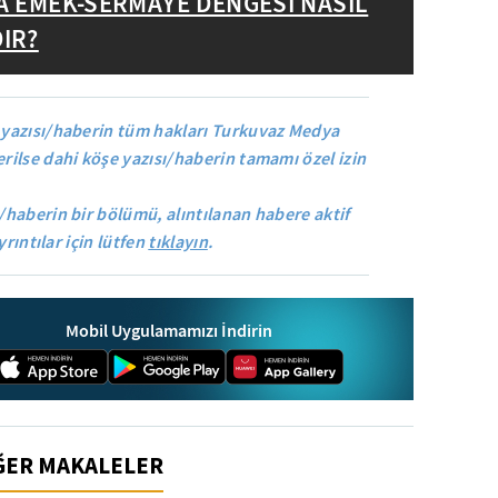
A EMEK-SERMAYE DENGESİ NASIL
IR?
yazısı/haberin tüm hakları Turkuvaz Medya
rilse dahi köşe yazısı/haberin tamamı özel izin
/haberin bir bölümü, alıntılanan habere aktif
yrıntılar için lütfen
tıklayın
.
Mobil Uygulamamızı İndirin
İĞER MAKALELER