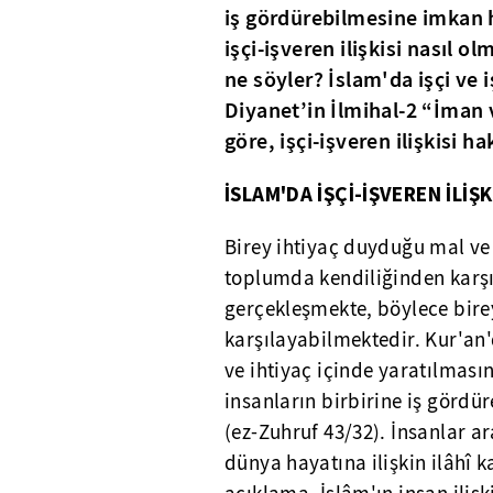
iş gördürebilmesine imkan ha
işçi-işveren ilişkisi nasıl ol
ne söyler? İslam'da işçi ve 
Diyanet’in İlmihal-2 “İman v
göre, işçi-işveren ilişkisi h
İSLAM'DA İŞÇİ-İŞVEREN İLİŞK
Birey ihtiyaç duyduğu mal ve
toplumda kendiliğinden karşı
gerçekleşmekte, böylece bireyl
karşılayabilmektedir. Kur'an'
ve ihtiyaç içinde yaratılması
insanların birbirine iş gördür
(ez-Zuhruf 43/32). İnsanlar ar
dünya hayatına ilişkin ilâhî