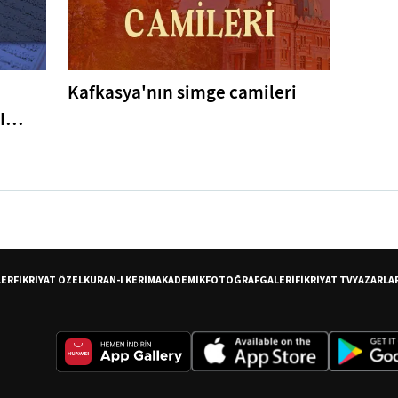
Kafkasya'nın simge camileri
I
er
LER
FİKRİYAT ÖZEL
KURAN-I KERİM
AKADEMİK
FOTOĞRAF
GALERİ
FİKRİYAT TV
YAZARLA