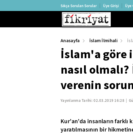
Sıkça Sorulan Sorular
Üye Girişi
Üye 
Anasayfa
İslam İlmihali
İsl
İslam'a göre i
nasıl olmalı? 
verenin sorum
Yayınlanma Tarihi:
02.03.2019 16:28
Gü
Kur’an’da insanların farklı 
yaratılmasının bir hikmetine