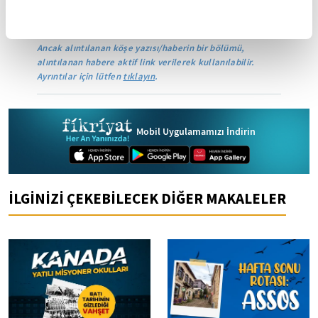
Turkuvaz Medya Grubu'na aittir. Kaynak gösterilse dahi
köşe yazısı/haberin tamamı özel izin alınmadan
kullanılamaz.
Ancak alıntılanan köşe yazısı/haberin bir bölümü,
alıntılanan habere aktif link verilerek kullanılabilir.
Ayrıntılar için lütfen
tıklayın
.
Mobil Uygulamamızı İndirin
İLGİNİZİ ÇEKEBİLECEK DİĞER MAKALELER