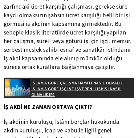
zarfındaki ücret karşılığı çalışması, gerekse süre
kaydı olmaksızın şahsın ücret karşılığı belli bir işi
görmesi iş akdinin kapsamına girmektedir. Bu
sebeple klasik literatürde ücret karşılığı yapılan
her çalışma, süreli veya götürü iş için işçi, memur,
serbest meslek sahibi esnaf ve sanatkâr istihdamı
iş akdi kapsamında ele alınıp mümkün olduğu
sürece ortak kurallara bağlanmaya çalışılır.
İSLAM'A GÖRE ÇALIŞMA HAYATI NASIL OLMALI?
İSLAM'A GÖRE İŞÇİ VE İŞVEREN İLİŞKİSİ NASIL
OLMALIDIR?
İŞ AKDİ NE ZAMAN ORTAYA ÇIKTI?
İş akdinin kuruluşu, İslâm borçlar hukukunda
akdin kuruluşu, icap ve kabulle ilgili genel