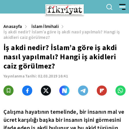
Anasayfa
İslam İlmihali
İş akdi nedir? İslam’a göre iş akdi nasıl yapılmalı? Hangi iş
akidleri caiz görülmez?
İş akdi nedir? İslam’a göre iş akdi
nasıl yapılmalı? Hangi iş akidleri
caiz görülmez?
Yayınlanma Tarihi:
02.03.2019 16:41
Çalışma hayatının temelinde, bir insanın mal ve
ücret karşılığı başka bir insanın işini görmesini
ifade eden iş akdi bulunur ve bu akid türünün