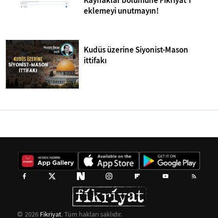
Kaynaklar bölümüne Fikriyat'ı
eklemeyi unutmayın!
Kudüs üzerine Siyonist-Mason
ittifakı
2026
Fikriyat
. Tüm hakları saklıdır.