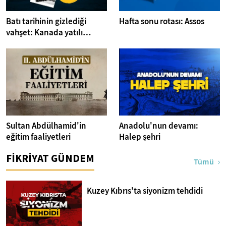
Batı tarihinin gizlediği
Hafta sonu rotası: Assos
vahşet: Kanada yatılı
misyoner okulları
Sultan Abdülhamid'in
Anadolu'nun devamı:
eğitim faaliyetleri
Halep şehri
FİKRİYAT GÜNDEM
Tümü
Kuzey Kıbrıs'ta siyonizm tehdidi