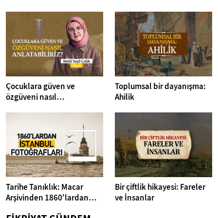
Çocuklara güven ve
Toplumsal bir dayanışma:
özgüveni nasıl
Ahilik
anlatabiliriz? I Kitap
Dedektifi
Tarihe Tanıklık: Macar
Bir çiftlik hikayesi: Fareler
Arşivinden 1860'lardan
ve İnsanlar
İstanbul Fotoğrafları