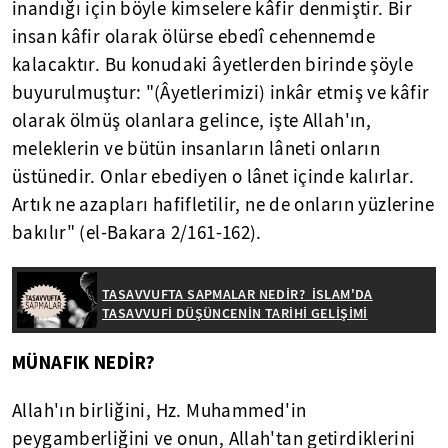
inandığı için böyle kimselere kâfir denmiştir. Bir
insan kâfir olarak ölürse ebedî cehennemde
kalacaktır. Bu konudaki âyetlerden birinde şöyle
buyurulmuştur: "(Âyetlerimizi) inkâr etmiş ve kâfir
olarak ölmüş olanlara gelince, işte Allah'ın,
meleklerin ve bütün insanların lâneti onların
üstünedir. Onlar ebediyen o lânet içinde kalırlar.
Artık ne azapları hafifletilir, ne de onların yüzlerine
bakılır" (el-Bakara 2/161-162).
TASAVVUFTA SAPMALAR NEDİR? İSLAM'DA
TASAVVUFİ DÜŞÜNCENİN TARİHİ GELİŞİMİ
MÜNAFIK NEDİR?
Allah'ın birliğini, Hz. Muhammed'in
peygamberliğini ve onun, Allah'tan getirdiklerini