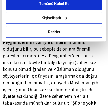
Münafıklar, İslâm toplumu için açık kâfirden daha
Metnimizi ziyaret edebilirsiniz.
Tümünü Kabul Et
tehlikelidirler. Çünkü onlar dıştan müslümanmış
6698 sayılı Kişisel Verilerin Korunması Kanunu uyarınca
hazırlanmış olan İnternet Sitesi Aydınlatma Metnimizi
gibi gözüktüklerinden tanınmaları mümkün
Kişiselleştir
okumak ve sitemizi ziyaretiniz kapsamında
değildir; içten içe müslüman toplumun huzur ve
gerçekleştirilen veri işleme faaliyetleri ile ilgili daha
düzenini bozar, kuzu postuna bürünerek dikkatsiz
detaylı bilgi almak için lütfen
tıklayınız.
Reddet
ve bilgisiz Müslümanları yanlış yönlere sürüklerler.
Peygamberimiz vahiyle kimlerin münafık
olduğunu bilir, bu sebeple de onlara önemli
görevler vermezdi. Hz. Peygamber'den sonra
insanlar için böyle bir bilgi kaynağı (vahiy) söz
konusu olmadığından ve Müslüman olduğunu
söyleyenlerin iç dünyasını araştırmak da doğru
olmadığından münafık, dünyada Müslüman gibi
işlem görür. Onun cezası âhirete kalmıştır. Bir
âyette açıklandığı üzere cehennemin en alt
tabakasında münafıklar bulunur: "Şüphe yok ki