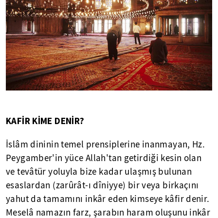
KAFİR KİME DENİR?
İslâm dininin temel prensiplerine inanmayan, Hz.
Peygamber'in yüce Allah'tan getirdiği kesin olan
ve tevâtür yoluyla bize kadar ulaşmış bulunan
esaslardan (zarûrât-ı dîniyye) bir veya birkaçını
yahut da tamamını inkâr eden kimseye kâfir denir.
Meselâ namazın farz, şarabın haram oluşunu inkâr