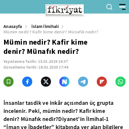
Anasayfa
İslam İlmihali
Mümin nedir? Kafir kime denir? Münafık nedir?
Mümin nedir? Kafir kime
denir? Münafık nedir?
Yayınlanma Tarihi:
15.01.2019 16:37
Güncelleme Tarihi:
28.01.2020 17:46
İnsanlar tasdik ve inkâr açısından üç grupta
incelenir. Peki, mümin nedir? Kafir kime
denir? Münafık nedir?Diyanet’in İlmihal-1
“İman ve İbadetler” kitabında yer alan bilgilere