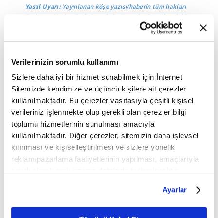
Yasal Uyarı:
Yayınlanan köşe yazısı/haberin tüm hakları
Turkuvaz Medya Grubu'na aittir. Kaynak gösterilse dahi
köşe yazısı/haberin tamamı özel izin alınmadan
kullanılamaz.
Ancak alıntılanan köşe yazısı/haberin bir bölümü,
alıntılanan habere aktif link verilerek kullanılabilir.
Verilerinizin sorumlu kullanımı
Ayrıntılar için lütfen
tıklayın
.
Sizlere daha iyi bir hizmet sunabilmek için İnternet
Sitemizde kendimize ve üçüncü kişilere ait çerezler
kullanılmaktadır. Bu çerezler vasıtasıyla çeşitli kişisel
Geyve
Osmaneli
Bozüyük
Bilecik
Sakarya
verileriniz işlenmekte olup gerekli olan çerezler bilgi
toplumu hizmetlerinin sunulması amacıyla
kullanılmaktadır. Diğer çerezler, sitemizin daha işlevsel
Mobil Uygulamamızı İndirin
kılınması ve kişiselleştirilmesi ve sizlere yönelik
reklam/pazarlama faaliyetlerinin yapılması, amaçlarıyla
sınırlı olarak açık rızanız dahilinde kullanılacaktır.
Çerezlere ilişkin tercihlerinizi çerez paneli vasıtasıyla
İLGİNİZİ ÇEKEBİLECEK DİĞER MAKALELER
Ayarlar
belirleyebilirsiniz. Çerezlere ilişkin detaylı bilgi için
Ayarlar butonuna tıklayabilir,
Çerez Bilgilendirme
Metnimizi ziyaret edebilirsiniz.