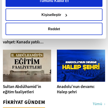
Tümünü Kabul Et
6698 sayılı Kişisel Verilerin Korunması Kanunu uyarınca
hazırlanmış olan İnternet Sitesi Aydınlatma Metnimizi
Kişiselleştir
okumak ve sitemizi ziyaretiniz kapsamında
gerçekleştirilen veri işleme faaliyetleri ile ilgili daha
detaylı bilgi almak için lütfen
tıklayınız.
Reddet
Batı tarihinin gizlediği
Hafta sonu rotası: Assos
vahşet: Kanada yatılı
misyoner okulları
Sultan Abdülhamid'in
Anadolu'nun devamı:
eğitim faaliyetleri
Halep şehri
FİKRİYAT GÜNDEM
Tümü