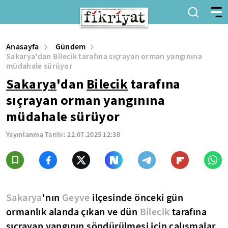
Anasayfa
Gündem
Sakarya'dan Bilecik tarafına sıçrayan orman yangınına
müdahale sürüyor
Sakarya
'dan
Bilecik
tarafına
sıçrayan orman yangınına
müdahale sürüyor
Yayınlanma Tarihi:
22.07.2025 12:38
Sakarya
'nın
Geyve
ilçesinde önceki gün
ormanlık alanda çıkan ve dün
Bilecik
tarafına
sıçrayan yangının söndürülmesi için çalışmalar