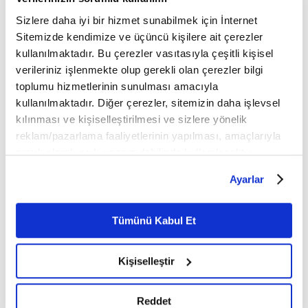
Sizlere daha iyi bir hizmet sunabilmek için İnternet
Sitemizde kendimize ve üçüncü kişilere ait çerezler
kullanılmaktadır. Bu çerezler vasıtasıyla çeşitli kişisel
verileriniz işlenmekte olup gerekli olan çerezler bilgi
toplumu hizmetlerinin sunulması amacıyla
kullanılmaktadır. Diğer çerezler, sitemizin daha işlevsel
kılınması ve kişiselleştirilmesi ve sizlere yönelik
reklam/pazarlama faaliyetlerinin yapılması, amaçlarıyla
sınırlı olarak açık rızanız dahilinde kullanılacaktır.
Çerezlere ilişkin tercihlerinizi çerez paneli vasıtasıyla
Ayarlar
belirleyebilirsiniz. Çerezlere ilişkin detaylı bilgi için
Ayarlar butonuna tıklayabilir,
Çerez Bilgilendirme
Metnimizi ziyaret edebilirsiniz.
Tümünü Kabul Et
6698 sayılı Kişisel Verilerin Korunması Kanunu uyarınca
hazırlanmış olan İnternet Sitesi Aydınlatma Metnimizi
Kişiselleştir
okumak ve sitemizi ziyaretiniz kapsamında
gerçekleştirilen veri işleme faaliyetleri ile ilgili daha
detaylı bilgi almak için lütfen
tıklayınız.
Reddet