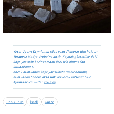
Yasal Uyarı:
Yayınlanan köşe yazısı/haberin tüm hakları
Turkuvaz Medya Grubu'na aittir. Kaynak gösterilse dahi
köşe yazısı/haberin tamamı özel izin alınmadan
kullanılamaz.
Ancak alıntılanan köşe yazısı/haberin bir bölümü,
alıntılanan habere aktif link verilerek kullanılabilir.
Ayrıntılar için lütfen
tıklayın
.
Han Yunus
İsrail
Gazze