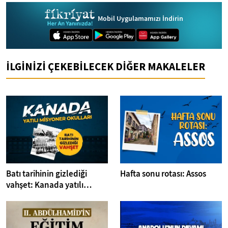
Mobil Uygulamamızı İndirin
İLGİNİZİ ÇEKEBİLECEK DİĞER MAKALELER
Batı tarihinin gizlediği
Hafta sonu rotası: Assos
vahşet: Kanada yatılı
misyoner okulları