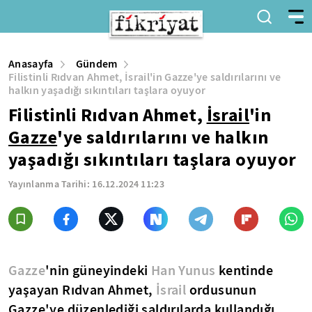
Anasayfa
Gündem
Filistinli Rıdvan Ahmet, İsrail'in Gazze'ye saldırılarını ve
halkın yaşadığı sıkıntıları taşlara oyuyor
Filistinli Rıdvan Ahmet,
İsrail
'in
Gazze
'ye saldırılarını ve halkın
yaşadığı sıkıntıları taşlara oyuyor
Yayınlanma Tarihi:
16.12.2024 11:23
Gazze
'nin güneyindeki
Han Yunus
kentinde
yaşayan Rıdvan Ahmet,
İsrail
ordusunun
Gazze'ye düzenlediği saldırılarda kullandığı