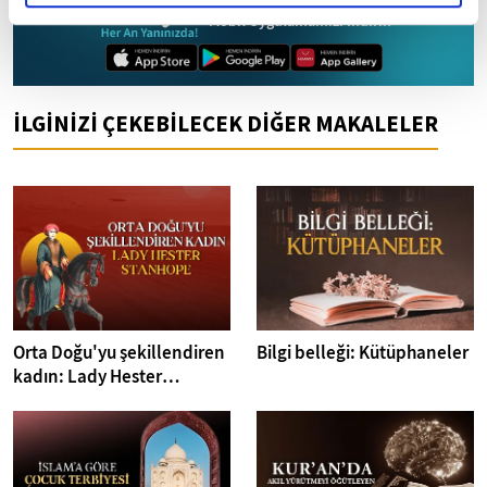
Mobil Uygulamamızı İndirin
İLGİNİZİ ÇEKEBİLECEK DİĞER MAKALELER
Orta Doğu'yu şekillendiren
Bilgi belleği: Kütüphaneler
kadın: Lady Hester
Stanhope