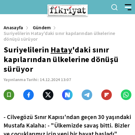
Anasayfa
Gündem
Suriyelilerin Hatay'daki sınır kapılarından ülkelerine
dönüşü sürüyor
Suriyelilerin
Hatay
'daki sınır
kapılarından ülkelerine dönüşü
sürüyor
Yayınlanma Tarihi:
14.12.2024 13:07
- Cilvegözü Sınır Kapısı'ndan geçen 30 yaşındaki
Mustafa Kalaha: - "Ülkemizde savaş bitti. Bizler
ve çocuklarımız için yeni bir hayat başladı"