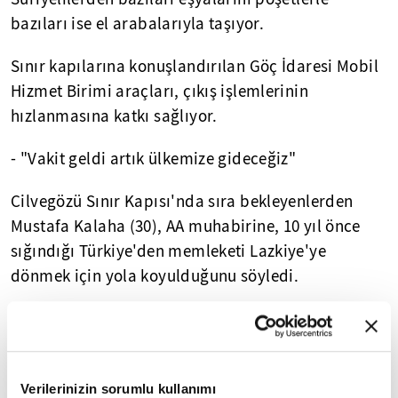
bazıları ise el arabalarıyla taşıyor.
Sınır kapılarına konuşlandırılan Göç İdaresi Mobil
Hizmet Birimi araçları, çıkış işlemlerinin
hızlanmasına katkı sağlıyor.
- "Vakit geldi artık ülkemize gideceğiz"
Cilvegözü Sınır Kapısı'nda sıra bekleyenlerden
Mustafa Kalaha (30), AA muhabirine, 10 yıl önce
sığındığı Türkiye'den memleketi Lazkiye'ye
dönmek için yola koyulduğunu söyledi.
Türkiye'de unutamayacağı dostluklar yaşadığını
dile getiren Kalaha, "Ülkemizde savaş bitti. Bizler
ve çocuklarımız için yeni bir hayat başladı.
Verilerinizin sorumlu kullanımı
Türkiye'de 10 sene yaşadık. Çok memnunuz ve