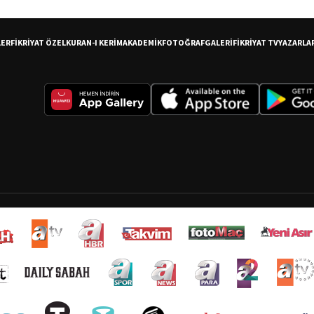
LER
FİKRİYAT ÖZEL
KURAN-I KERİM
AKADEMİK
FOTOĞRAF
GALERİ
FİKRİYAT TV
YAZARLA