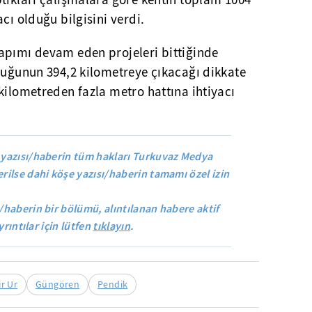
tıkları çalışmalara göre kentin toplam 1004
cı olduğu bilgisini verdi.
apımı devam eden projeleri bittiğinde
luğunun 394,2 kilometreye çıkacağı dikkate
kilometreden fazla metro hattına ihtiyacı
yazısı/haberin tüm hakları Turkuvaz Medya
rilse dahi köşe yazısı/haberin tamamı özel izin
/haberin bir bölümü, alıntılanan habere aktif
yrıntılar için lütfen
tıklayın
.
r Ur
Güngören
Pendik