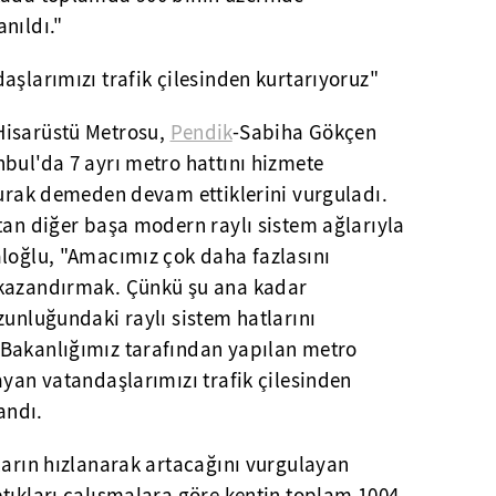
nıldı."
aşlarımızı trafik çilesinden kurtarıyoruz"
Hisarüstü Metrosu,
Pendik
-Sabiha Gökçen
bul'da 7 ayrı metro hattını hizmete
durak demeden devam ettiklerini vurguladı.
tan diğer başa modern raylı sistem ağlarıyla
aloğlu, "Amacımız çok daha fazlasını
 kazandırmak. Çünkü şu ana kadar
zunluğundaki raylı sistem hatlarını
 Bakanlığımız tarafından yapılan metro
ayan vatandaşlarımızı trafik çilesinden
andı.
ların hızlanarak artacağını vurgulayan