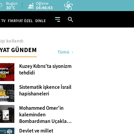
Bugün
Öğlene
30°C
04:46:42
 TV
FİKRİYAT ÖZEL
DİNLE
işi kullandı
İYAT GÜNDEM
Tümü
Kuzey Kıbrıs'ta siyonizm
tehdidi
Sistematik işkence İsrail
hapishaneleri
Mohammed Omer'in
kaleminden
Bombardıman Uçakları
ve Tanklar Arasında
Devlet ve millet