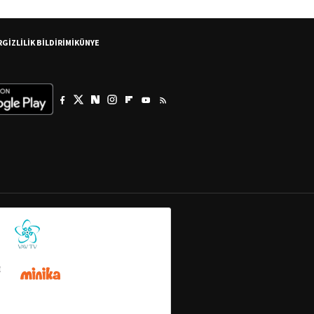
R
GİZLİLİK BİLDİRİMİ
KÜNYE