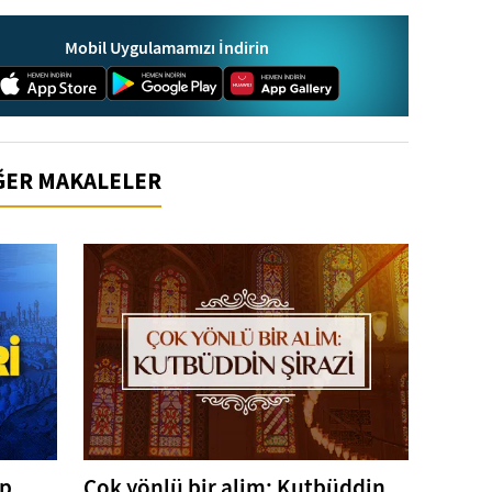
Mobil Uygulamamızı İndirin
İĞER MAKALELER
ep
Çok yönlü bir alim: Kutbüddin