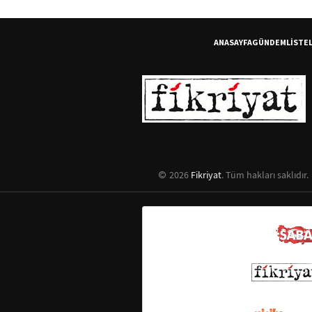
ANASAYFA
GÜNDEM
LİSTE
2026
Fikriyat
. Tüm hakları saklıdır.