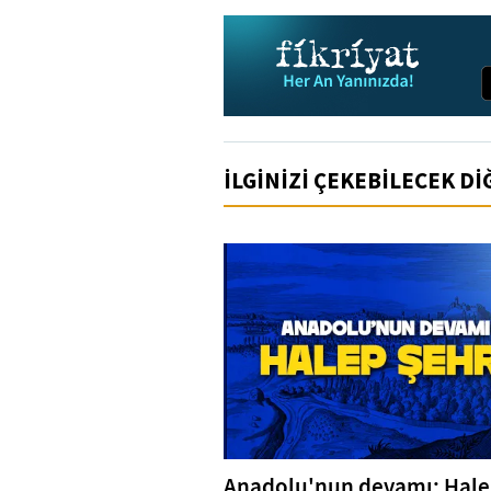
İLGİNİZİ ÇEKEBİLECEK D
Anadolu'nun devamı: Hal