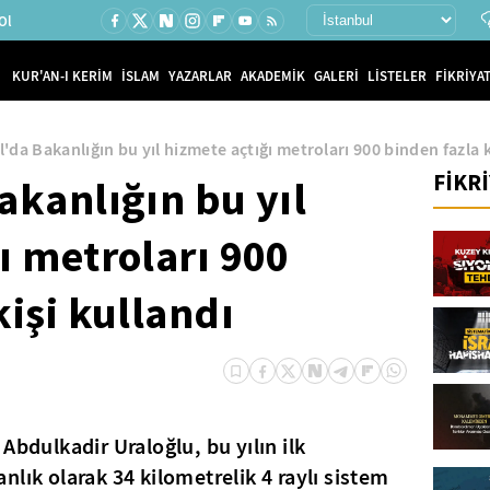
Ol
KUR'AN-I KERİM
İSLAM
YAZARLAR
AKADEMİK
GALERİ
LİSTELER
FİKRİYAT
'da Bakanlığın bu yıl hizmete açtığı metroları 900 binden fazla k
FİKR
akanlığın bu yıl
ı metroları 900
kişi kullandı
Abdulkadir Uraloğlu, bu yılın ilk
nlık olarak 34 kilometrelik 4 raylı sistem