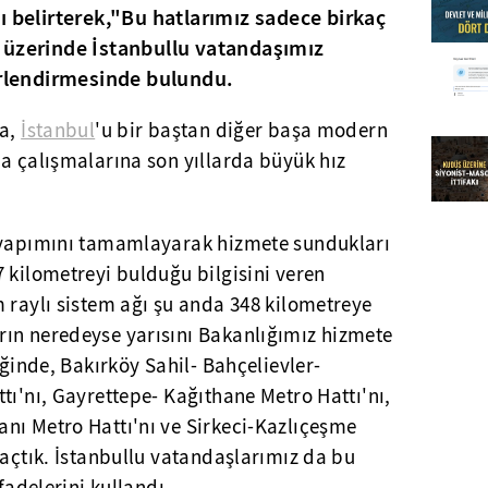
ı belirterek,"Bu hatlarımız sadece birkaç
 üzerinde İstanbullu vatandaşımız
erlendirmesinde bulundu.
da,
İstanbul
'u bir baştan diğer başa modern
a çalışmalarına son yıllarda büyük hız
a yapımını tamamlayarak hizmete sundukları
 kilometreyi bulduğu bilgisini veren
 raylı sistem ağı şu anda 348 kilometreye
ın neredeyse yarısını Bakanlığımız hizmete
eğinde, Bakırköy Sahil- Bahçelievler-
ttı'nı, Gayrettepe- Kağıthane Metro Hattı'nı,
nı Metro Hattı'nı ve Sirkeci-Kazlıçeşme
 açtık. İstanbullu vatandaşlarımız da bu