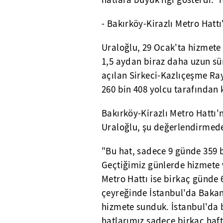
hatlara büyük ilgi gösterdi." i
- Bakırköy-Kirazlı Metro Hattı
Uraloğlu, 29 Ocak'ta hizmete
1,5 aydan biraz daha uzun sür
açılan Sirkeci-Kazlıçeşme Ray
260 bin 408 yolcu tarafından k
Bakırköy-Kirazlı Metro Hattı'
Uraloğlu, şu değerlendirmed
"Bu hat, sadece 9 günde 359 b
Geçtiğimiz günlerde hizmete
Metro Hattı ise birkaç günde 6
çeyreğinde İstanbul'da Bakanl
hizmete sunduk. İstanbul'da bu
hatlarımız sadece birkaç haf