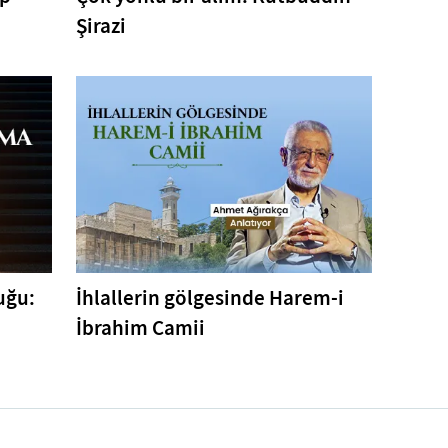
Şirazi
uğu:
İhlallerin gölgesinde Harem-i
İbrahim Camii