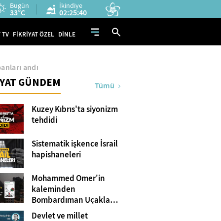
Bugün
İkindiye
33°C
02:25:39
 TV
FİKRİYAT ÖZEL
DİNLE
banları andı
İYAT GÜNDEM
Tümü
Kuzey Kıbrıs'ta siyonizm
tehdidi
Sistematik işkence İsrail
hapishaneleri
Mohammed Omer'in
kaleminden
Bombardıman Uçakları
ve Tanklar Arasında
Devlet ve millet