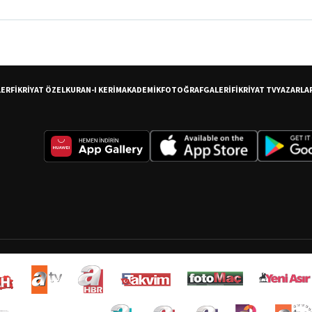
LER
FİKRİYAT ÖZEL
KURAN-I KERİM
AKADEMİK
FOTOĞRAF
GALERİ
FİKRİYAT TV
YAZARLA