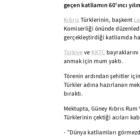
geçen katliamın 60'ıncı yılı
Kıbrıs
Türklerinin, başkent
Lo
Komiserliği önünde düzenledi
gerçekleştirdiği katliamda ha
Türkiye
ve
KKTC
bayraklarını 
anmak için mum yaktı.
Törenin ardından şehitler için
Türkler adına hazırlanan me
bıraktı.
Mektupta, Güney Kıbrıs Rum 
Türklerinin çektiği acıları ka
- "Dünya katliamları görmezd