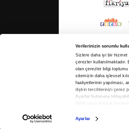
Verilerinizin sorumlu kull
Sizlere daha iyi bir hizmet
çerezler kullanılmaktadır. B
olan çerezler bilgi toplumu
sitemizin daha işlevsel kıl
faaliyetlerinin yapılması, a
ilişkin tercihlerinizi çerez 
Ayarlar butonuna tıklayabil
6698 sayılı Kişisel Verile
Metnimizi okumak ve sitemiz
daha detaylı bilgi almak iç
Ayarlar
Cop