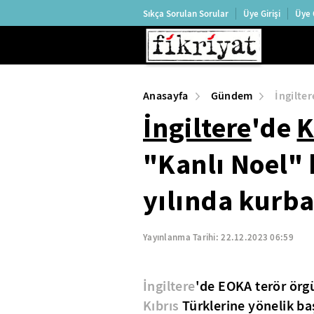
Sıkça Sorulan Sorular
Üye Girişi
Üye 
Anasayfa
Gündem
İngilter
İngiltere
'de
K
"Kanlı Noel" 
yılında kurba
Yayınlanma Tarihi:
22.12.2023 06:59
İngiltere
'de EOKA terör örgü
Kıbrıs
Türklerine yönelik baş