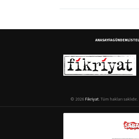
ANASAYFA
GÜNDEM
LİSTE
2026
Fikriyat
. Tüm hakları saklıdır.