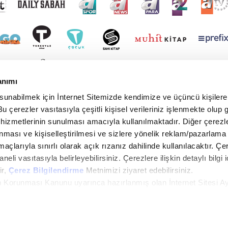
anımı
 sunabilmek için İnternet Sitemizde kendimize ve üçüncü kişilere 
u çerezler vasıtasıyla çeşitli kişisel verileriniz işlenmekte olup g
 hizmetlerinin sunulması amacıyla kullanılmaktadır. Diğer çerezle
ınması ve kişiselleştirilmesi ve sizlere yönelik reklam/pazarlama
maçlarıyla sınırlı olarak açık rızanız dahilinde kullanılacaktır. Çe
paneli vasıtasıyla belirleyebilirsiniz. Çerezlere ilişkin detaylı bilgi i
ir,
Çerez Bilgilendirme
Metnimizi ziyaret edebilirsiniz.
rin Korunması Kanunu uyarınca hazırlanmış olan İnternet Sitesi A
i ziyaretiniz kapsamında gerçekleştirilen veri işleme faaliyetleri i
in lütfen
tıklayınız.
yright © 2026 Tüm hakları saklıdır. TURKUVAZ HABERLEŞME VE YAYINCILIK ANONİM ŞİR