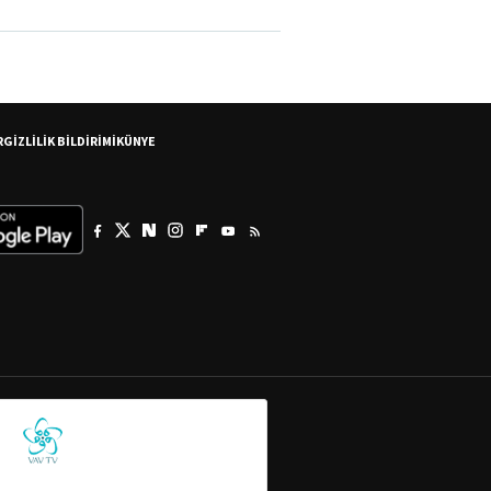
R
GİZLİLİK BİLDİRİMİ
KÜNYE