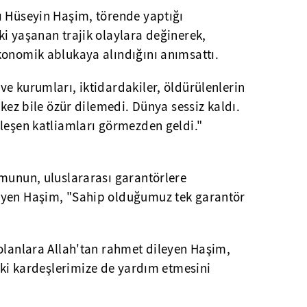
ı Hüseyin Haşim, törende yaptığı
i yaşanan trajik olaylara değinerek,
konomik ablukaya alındığını anımsattı.
e kurumları, iktidardakiler, öldürülenlerin
 kez bile özür dilemedi. Dünya sessiz kaldı.
kleşen katliamları görmezden geldi."
umunun, uluslararası garantörlere
eyen Haşim, "Sahip olduğumuz tek garantör
olanlara Allah'tan rahmet dileyen Haşim,
eki kardeşlerimize de yardım etmesini