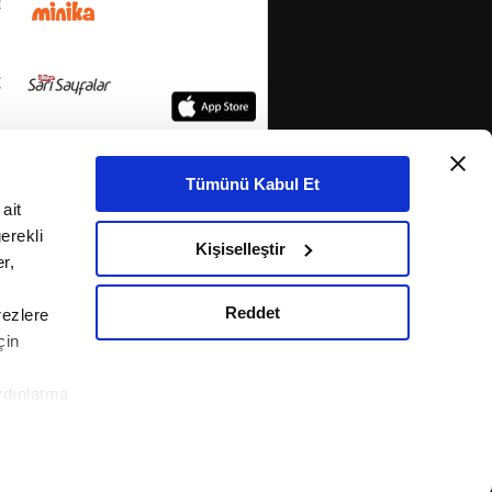
Tümünü Kabul Et
ait
erekli
Kişiselleştir
r,
Reddet
rezlere
çin
ydınlatma
le ilgili
KETİ