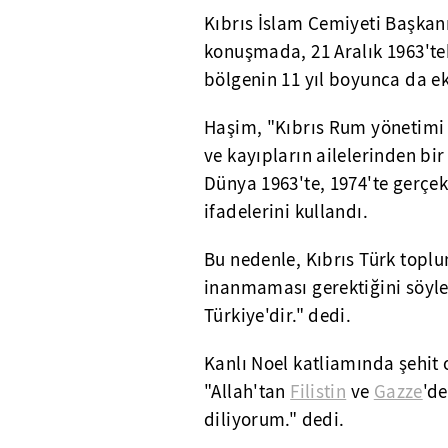
Kıbrıs İslam Cemiyeti Başkan
konuşmada, 21 Aralık 1963'tek
bölgenin 11 yıl boyunca da e
Haşim, "Kıbrıs Rum yönetimi v
ve kayıpların ailelerinden bir
Dünya 1963'te, 1974'te gerçe
ifadelerini kullandı.
Bu nedenle, Kıbrıs Türk topl
inanmaması gerektiğini söyl
Türkiye'dir." dedi.
Kanlı Noel katliamında şehit 
"Allah'tan
Filistin
ve
Gazze
'd
diliyorum." dedi.