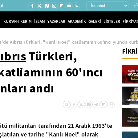
Ol
KUR'AN-I KERİM
İSLAM
YAZARLAR
AKADEMİK
GALERİ
LİSTELER
FİKRİYAT
e'de Kıbrıs Türkleri, "Kanlı Noel" katliamının 60'ıncı yılında kur
FİKR
ıbrıs
Türkleri,
katliamının 60'ıncı
nları andı
tü militanları tarafından 21 Aralık 1963'te
latılan ve tarihe "Kanlı Noel" olarak