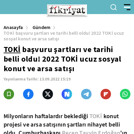
Anasayfa
Gündem
TOKİ başvuru şartları ve tarihi belli oldu! 2022 TOKİ ucuz
sosyal konut ve arsa satışı
TOKİ
başvuru şartları ve tarihi
belli oldu! 2022 TOKİ ucuz sosyal
konut ve arsa satışı
Yayınlanma Tarihi:
13.09.2022 15:19
Milyonların haftalardır beklediği
TOKİ
konut
projesi ve arsa satışının şartları nihayet belli
oldu. Cumhurbaşkanı
Recep Tayyip Erdoğan
'ın