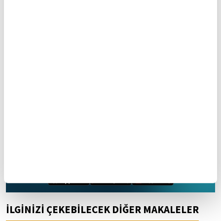
Yasal Uyarı:
Yayınlanan köşe yazısı/haberin tüm hakları
Turkuvaz Medya Grubu'na aittir. Kaynak gösterilse dahi
köşe yazısı/haberin tamamı özel izin alınmadan
kullanılamaz.
Ancak alıntılanan köşe yazısı/haberin bir bölümü,
alıntılanan habere aktif link verilerek kullanılabilir.
Ayrıntılar için lütfen
tıklayın
.
Kocaeli
Bitlis
Bolu
Çankırı
Gümüşhane
Hakkari
Ankara
Recep Tayyip Erdoğan
özel
TOKİ
Mobil Uygulamamızı İndirin
İLGİNİZİ ÇEKEBİLECEK DİĞER MAKALELER