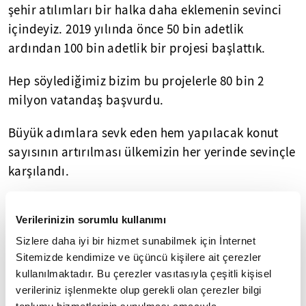
şehir atılımları bir halka daha eklemenin sevinci
içindeyiz. 2019 yılında önce 50 bin adetlik
ardından 100 bin adetlik bir projesi başlattık.
Hep söylediğimiz bizim bu projelerle 80 bin 2
milyon vatandaş başvurdu.
Büyük adımlara sevk eden hem yapılacak konut
sayısının artırılması ülkemizin her yerinde sevinçle
karşılandı.
Böyle tarihi anlamda bir kampanyaya girmekten
Verilerinizin sorumlu kullanımı
mutluluk duyuyoruz.
Sizlere daha iyi bir hizmet sunabilmek için İnternet
Şimdi kampanyanın ayrıntılarını sizlerle
Sitemizde kendimize ve üçüncü kişilere ait çerezler
paylaşıyoruz.
kullanılmaktadır. Bu çerezler vasıtasıyla çeşitli kişisel
verileriniz işlenmekte olup gerekli olan çerezler bilgi