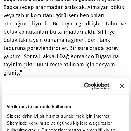
Başka sebep aranmadan atılacak. Atmayan bölük
veya tabur komutanı görürsem ben onları
atacağım.' diyordu. Bu boyuta geldi işler. Tabur ve
bölük komutanları bu talimatları aldı. Sıhhiye
bölük teknisyeni olmama rağmen, beni tank
taburuna görevlendirdiler. Bir süre orada görev
yaptım. Sonra Hakkari Dağ Komando Tugayı'na
tayinim çıktı. Bu süreçte atılmam için dosyam
gitmiş."
Şabanoğlu, Hakkari'deki görevinde bağlı çalıştığı
tugay komutanından herkesin çekindiğini
belirterek, "Tugaydaki caminin içindeki minareyi
Verilerinizin sorumlu kullanımı
yıktırmış. Cami içindeki Kur'an-ı Kerim'ler dahil
Sizlere daha iyi bir hizmet sunabilmek için İnternet
bütün kitapları toplatmış. Sadece namaz
Sitemizde kendimize ve üçüncü kişilere ait çerezler
vakitlerinde cami 15 dakika kadar açılıyordu.
kullanılmaktadır. Bu çerezler vasıtasıyla çeşitli kişisel