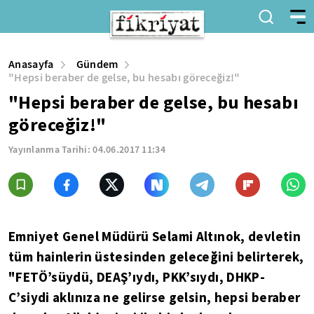
Anasayfa
Gündem
"Hepsi beraber de gelse, bu hesabı göreceğiz!"
"Hepsi beraber de gelse, bu hesabı
göreceğiz!"
Yayınlanma Tarihi:
04.06.2017 11:34
Emniyet Genel Müdürü Selami Altınok, devletin
tüm hainlerin üstesinden geleceğini belirterek,
"FETÖ’süydü, DEAŞ’ıydı, PKK’sıydı, DHKP-
C’siydi aklınıza ne gelirse gelsin, hepsi beraber