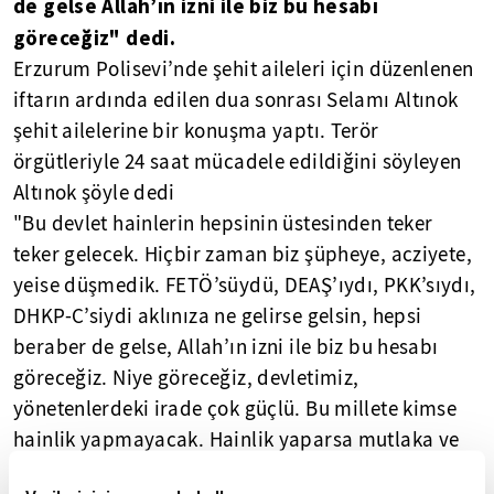
de gelse Allah’ın izni ile biz bu hesabı
göreceğiz" dedi.
Erzurum Polisevi’nde şehit aileleri için düzenlenen
iftarın ardında edilen dua sonrası Selamı Altınok
şehit ailelerine bir konuşma yaptı. Terör
örgütleriyle 24 saat mücadele edildiğini söyleyen
Altınok şöyle dedi
"Bu devlet hainlerin hepsinin üstesinden teker
teker gelecek. Hiçbir zaman biz şüpheye, acziyete,
yeise düşmedik. FETÖ’süydü, DEAŞ’ıydı, PKK’sıydı,
DHKP-C’siydi aklınıza ne gelirse gelsin, hepsi
beraber de gelse, Allah’ın izni ile biz bu hesabı
göreceğiz. Niye göreceğiz, devletimiz,
yönetenlerdeki irade çok güçlü. Bu millete kimse
hainlik yapmayacak. Hainlik yaparsa mutlaka ve
mutlaka hesabını vermek zorunda olduğunu