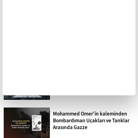
Metafizik: Temel Kavramlar
Mahmud Derviş
ve Yaklaşımlar
FİKRİYAT GÜNDEM
Tümü
Kuzey Kıbrıs'ta siyonizm tehdidi
Sistematik işkence İsrail
hapishaneleri
Mohammed Omer'in kaleminden
Bombardıman Uçakları ve Tanklar
Arasında Gazze