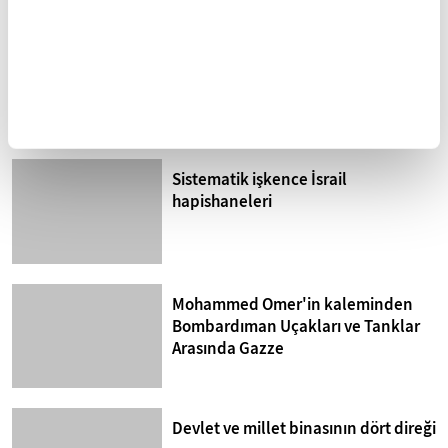
Kuzey Kıbrıs'ta siyonizm tehdidi
Sistematik işkence İsrail
hapishaneleri
Mohammed Omer'in kaleminden
Bombardıman Uçakları ve Tanklar
Arasında Gazze
Devlet ve millet binasının dört direği