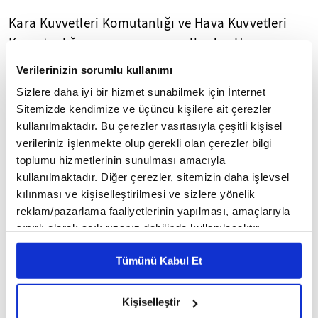
Kara Kuvvetleri Komutanlığı ve Hava Kuvvetleri
Komutanlığına mensup generallerden Harp
Akademisi Komutanı Tümgeneral Rafet Sevinç
Verilerinizin sorumlu kullanımı
Şaşmaz 1. Ordu Komutanlığı Kurmay Başkanlığına,
Sizlere daha iyi bir hizmet sunabilmek için İnternet
1. Ordu Komutanlığı Kurmay Başkanı Tümgeneral
Sitemizde kendimize ve üçüncü kişilere ait çerezler
Mehmet Göktan Milli Savunma Üniversitesi Rektör
kullanılmaktadır. Bu çerezler vasıtasıyla çeşitli kişisel
Yardımcılığına, Milli Savunma Bakanlığı Asker
verileriniz işlenmekte olup gerekli olan çerezler bilgi
toplumu hizmetlerinin sunulması amacıyla
Alma Genel Müdürü Tuğgeneral Celalettin Bacanlı
kullanılmaktadır. Diğer çerezler, sitemizin daha işlevsel
Milli Savunma Üniversitesi Genel Sekreterliğine,
kılınması ve kişiselleştirilmesi ve sizlere yönelik
Kara Kuvvetleri Komutanlığı Lojistik Başkanı
reklam/pazarlama faaliyetlerinin yapılması, amaçlarıyla
Tuğgeneral Engin Durak Milli Savunma Bakanlığı
sınırlı olarak açık rızanız dahilinde kullanılacaktır.
Asker Alma Genel Müdürlüğüne, Harp Akademisi
Çerezlere ilişkin tercihlerinizi çerez paneli vasıtasıyla
Kurmay Başkanı Tuğgeneral Sırrı Yılmaz Kara
Tümünü Kabul Et
belirleyebilirsiniz. Çerezlere ilişkin detaylı bilgi için
Ayarlar butonuna tıklayabilir,
Çerez Bilgilendirme
Kuvvetleri Komutanlığı Lojistik Başkanlığına, Kara
Metnimizi ziyaret edebilirsiniz.
Kuvvetleri Eğitim ve Doktrin (EDOK) Okullar
Kişiselleştir
6698 sayılı Kişisel Verilerin Korunması Kanunu uyarınca