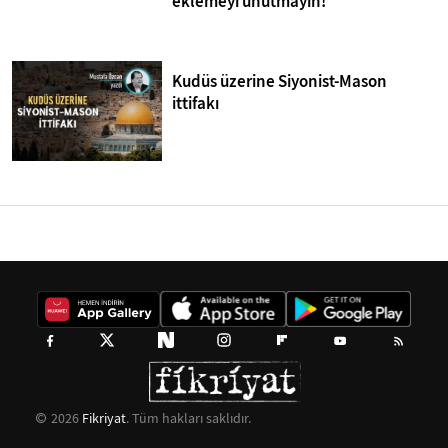
eklemeyi unutmayın!
Kudüs üzerine Siyonist-Mason
ittifakı
2026
Fikriyat
. Tüm hakları saklıdır.