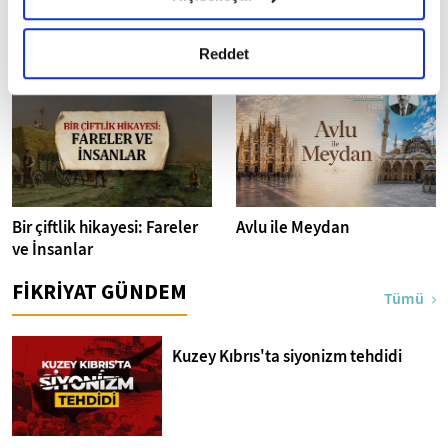
okumak ve sitemizi ziyaretiniz kapsamında
Toplumsal bir dayanışma:
Tarihe Tanıklık: Macar
gerçekleştirilen veri işleme faaliyetleri ile ilgili daha
Ahilik
Arşivinden 1860'lardan
detaylı bilgi almak için lütfen
tıklayınız.
Reddet
İstanbul Fotoğrafları
Bir çiftlik hikayesi: Fareler
Avlu ile Meydan
ve İnsanlar
FİKRİYAT GÜNDEM
Tümü
Kuzey Kıbrıs'ta siyonizm tehdidi