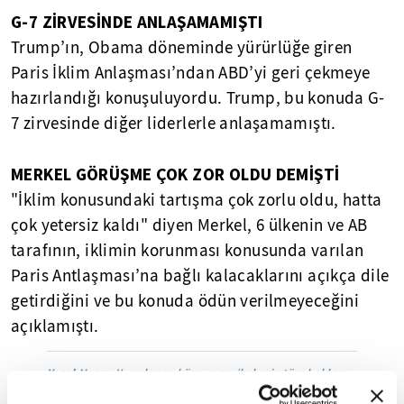
G-7 ZİRVESİNDE ANLAŞAMAMIŞTI
Trump’ın, Obama döneminde yürürlüğe giren
Paris İklim Anlaşması’ndan ABD’yi geri çekmeye
hazırlandığı konuşuluyordu. Trump, bu konuda G-
7 zirvesinde diğer liderlerle anlaşamamıştı.
MERKEL GÖRÜŞME ÇOK ZOR OLDU DEMİŞTİ
"İklim konusundaki tartışma çok zorlu oldu, hatta
çok yetersiz kaldı" diyen Merkel, 6 ülkenin ve AB
tarafının, iklimin korunması konusunda varılan
Paris Antlaşması’na bağlı kalacaklarını açıkça dile
getirdiğini ve bu konuda ödün verilmeyeceğini
açıklamıştı.
Yasal Uyarı:
Yayınlanan köşe yazısı/haberin tüm hakları
Turkuvaz Medya Grubu'na aittir. Kaynak gösterilse dahi