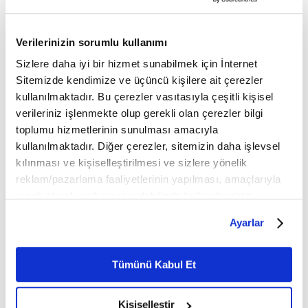
köşe yazısı/haberin tamamı özel izin alınmadan
kullanılamaz.
Ancak alıntılanan köşe yazısı/haberin bir bölümü,
Verilerinizin sorumlu kullanımı
alıntılanan habere aktif link verilerek kullanılabilir.
Ayrıntılar için lütfen
tıklayın
.
Sizlere daha iyi bir hizmet sunabilmek için İnternet
Sitemizde kendimize ve üçüncü kişilere ait çerezler
kullanılmaktadır. Bu çerezler vasıtasıyla çeşitli kişisel
Mobil Uygulamamızı İndirin
verileriniz işlenmekte olup gerekli olan çerezler bilgi
toplumu hizmetlerinin sunulması amacıyla
kullanılmaktadır. Diğer çerezler, sitemizin daha işlevsel
kılınması ve kişiselleştirilmesi ve sizlere yönelik
İLGİNİZİ ÇEKEBİLECEK DİĞER MAKALELER
reklam/pazarlama faaliyetlerinin yapılması, amaçlarıyla
sınırlı olarak açık rızanız dahilinde kullanılacaktır.
Çerezlere ilişkin tercihlerinizi çerez paneli vasıtasıyla
Ayarlar
belirleyebilirsiniz. Çerezlere ilişkin detaylı bilgi için
Ayarlar butonuna tıklayabilir,
Çerez Bilgilendirme
Metnimizi ziyaret edebilirsiniz.
Tümünü Kabul Et
6698 sayılı Kişisel Verilerin Korunması Kanunu uyarınca
hazırlanmış olan İnternet Sitesi Aydınlatma Metnimizi
Kişiselleştir