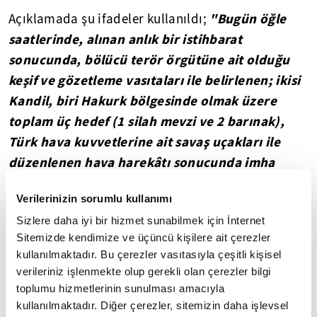
"Bugün öğle
Açıklamada şu ifadeler kullanıldı;
saatlerinde, alınan anlık bir istihbarat
sonucunda, bölücü terör örgütüne ait olduğu
keşif ve gözetleme vasıtaları ile belirlenen; ikisi
Kandil, biri Hakurk bölgesinde olmak üzere
toplam üç hedef (1 silah mevzi ve 2 barınak),
Türk hava kuvvetlerine ait savaş uçakları ile
düzenlenen hava harekâtı sonucunda imha
edilmiştir."
Verilerinizin sorumlu kullanımı
Yasal Uyarı:
Yayınlanan köşe yazısı/haberin tüm hakları
Sizlere daha iyi bir hizmet sunabilmek için İnternet
Turkuvaz Medya Grubu'na aittir. Kaynak gösterilse dahi
Sitemizde kendimize ve üçüncü kişilere ait çerezler
köşe yazısı/haberin tamamı özel izin alınmadan
kullanılmaktadır. Bu çerezler vasıtasıyla çeşitli kişisel
kullanılamaz.
verileriniz işlenmekte olup gerekli olan çerezler bilgi
Ancak alıntılanan köşe yazısı/haberin bir bölümü,
toplumu hizmetlerinin sunulması amacıyla
alıntılanan habere aktif link verilerek kullanılabilir.
Ayrıntılar için lütfen
tıklayın
.
kullanılmaktadır. Diğer çerezler, sitemizin daha işlevsel