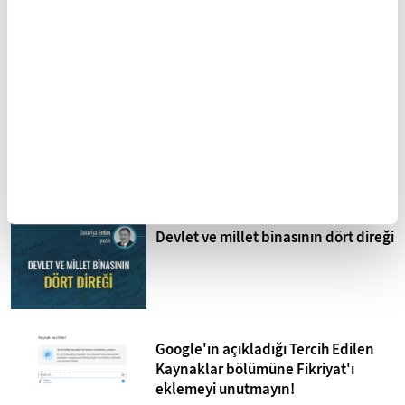
Sistematik işkence İsrail
hapishaneleri
Mohammed Omer'in kaleminden
Bombardıman Uçakları ve Tanklar
Arasında Gazze
Devlet ve millet binasının dört direği
Google'ın açıkladığı Tercih Edilen
Kaynaklar bölümüne Fikriyat'ı
eklemeyi unutmayın!