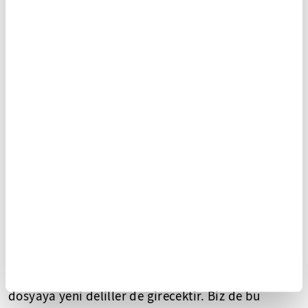
"Bu delili yasa dışı delil gibi gösterme gayretleri
maddi gerçeği örtmeye yönelik kötü niyetli bir
yaklaşımdır. Kaldı ki sanıkların, haklarında sadece
gizli tanık delili olduğuna dair savunmalarının bir
geçerliliği bulunmamaktadır." diyen Aydın,
iddianamenin ekindeki deliller incelendiğinde gizli
tanık beyanları dışında da birçok delilin dosyada
mevcut olduğunu vurguladı.
Hüseyin Aydın, "Kamera görüntülerini bile inkar
eden veya zekamızla alay edercesine tevil etmeye
çalışan sanıkların deliller üzerine şaibe oluşturma
gayretlerinin hangi amaca hizmet ettiğinin
farkındayız. Elbetteki yargılama aşamasında
dosyaya yeni deliller de girecektir. Biz de bu