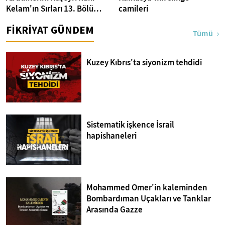
Kelam'ın Sırları 13. Bölüm I
camileri
Bakara Suresi 31-33.
FİKRİYAT GÜNDEM
Ayetler Tefsiri
Tümü
Kuzey Kıbrıs'ta siyonizm tehdidi
Sistematik işkence İsrail
hapishaneleri
Mohammed Omer'in kaleminden
Bombardıman Uçakları ve Tanklar
Arasında Gazze