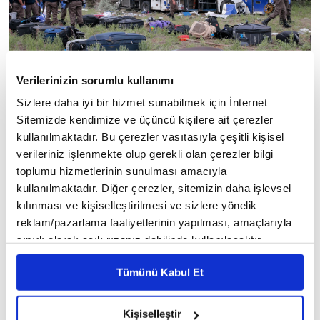
Verilerinizin sorumlu kullanımı
Sizlere daha iyi bir hizmet sunabilmek için İnternet
Sitemizde kendimize ve üçüncü kişilere ait çerezler
kullanılmaktadır. Bu çerezler vasıtasıyla çeşitli kişisel
verileriniz işlenmekte olup gerekli olan çerezler bilgi
Kazada 8 kişi hayatını kaybederken 11’i ağır 34 kişi
toplumu hizmetlerinin sunulması amacıyla
yaralandı. Yaralılar, ambulanslarla Kırıkkale ve
kullanılmaktadır. Diğer çerezler, sitemizin daha işlevsel
Ankara’daki hastanelere sevk edildi.
kılınması ve kişiselleştirilmesi ve sizlere yönelik
reklam/pazarlama faaliyetlerinin yapılması, amaçlarıyla
sınırlı olarak açık rızanız dahilinde kullanılacaktır.
İlk belirlemelere göre kazada hayatını kaybeden 4
Çerezlere ilişkin tercihlerinizi çerez paneli vasıtasıyla
kişinin İlknur Bideci (26), İlhan Özdemir (42), Ali
Tümünü Kabul Et
belirleyebilirsiniz. Çerezlere ilişkin detaylı bilgi için
Yıldız (19) ve Gamze Duru (25) olduğu, ölen diğer
Ayarlar butonuna tıklayabilir,
Çerez Bilgilendirme
yolcuların kimlik tespitine çalışıldığı bildirildi.
Metnimizi ziyaret edebilirsiniz.
Kişiselleştir