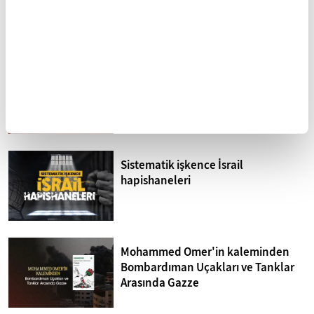
ve İnsanlar
FİKRİYAT GÜNDEM
Tümü
Kuzey Kıbrıs'ta siyonizm tehdidi
Sistematik işkence İsrail
hapishaneleri
Mohammed Omer'in kaleminden
Bombardıman Uçakları ve Tanklar
Arasında Gazze