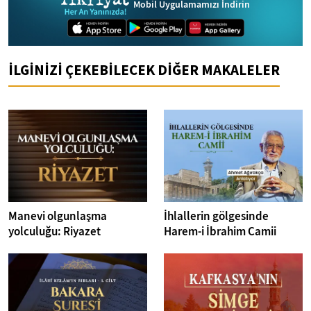
Mobil Uygulamamızı İndirin
İLGİNİZİ ÇEKEBİLECEK DİĞER MAKALELER
Manevi olgunlaşma
İhlallerin gölgesinde
yolculuğu: Riyazet
Harem-i İbrahim Camii