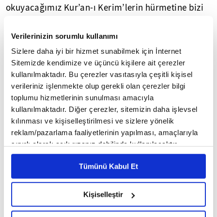
okuyacağımız Kur’an-ı Kerim’lerin hürmetine bizi
ve tüm Müslümanları her türlü zilletten sen
muhafaza eyle Ya Rab!
Verilerinizin sorumlu kullanımı
Sizlere daha iyi bir hizmet sunabilmek için İnternet
Kapatılan İmam Hatip okullarını yeniden açan
Sitemizde kendimize ve üçüncü kişilere ait çerezler
merhum Adnan Menderes’e Allah’tan rahmet
kullanılmaktadır. Bu çerezler vasıtasıyla çeşitli kişisel
verileriniz işlenmekte olup gerekli olan çerezler bilgi
diliyorum. Mahmut Celaleddin Ökten hocamızı da
toplumu hizmetlerinin sunulması amacıyla
minnetle yad ediyorum. İsimlerini tek tek
kullanılmaktadır. Diğer çerezler, sitemizin daha işlevsel
sayamadığım herkese şükranlarımı sunuyorum.
kılınması ve kişiselleştirilmesi ve sizlere yönelik
Bugünlere kolay gelmedik. Çok eza cefa ettiler.
reklam/pazarlama faaliyetlerinin yapılması, amaçlarıyla
Sizleri üniversitelerin kapılarından çevirdiler.
sınırlı olarak açık rızanız dahilinde kullanılacaktır.
Fakat sabrettik. Sabreden kimse zafere ulaşır. Bu
Çerezlere ilişkin tercihlerinizi çerez paneli vasıtasıyla
Tümünü Kabul Et
belirleyebilirsiniz. Çerezlere ilişkin detaylı bilgi için
sabrın sonunda hamdolsun... Tüm okullar
Ayarlar butonuna tıklayabilir,
Çerez Bilgilendirme
kapatılmıştı. Fakat şimdi devran değişti. Artık
Metnimizi ziyaret edebilirsiniz.
Kişiselleştir
isteyen istediği okula gidebiliyor mu? Rekabetçi
6698 sayılı Kişisel Verilerin Korunması Kanunu uyarınca
olacaksınız. Onun için de gayretiniz önemli.
hazırlanmış olan İnternet Sitesi Aydınlatma Metnimizi