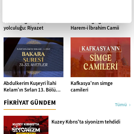
Manevi olgunlaşma
İhlallerin gölgesinde
yolculuğu: Riyazet
Harem-i İbrahim Camii
Abdulkerim Kuşeyri İlahi
Kafkasya'nın simge
Kelam'ın Sırları 13. Bölüm I
camileri
Bakara Suresi 31-33.
FİKRİYAT GÜNDEM
Ayetler Tefsiri
Tümü
Kuzey Kıbrıs'ta siyonizm tehdidi