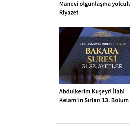
Manevi olgunlaşma yolcul
Riyazet
Abdulkerim Kuşeyri İlahi
Kelam'ın Sırları 13. Bölüm 
Bakara Suresi 31-33. Ayetl
Tefsiri