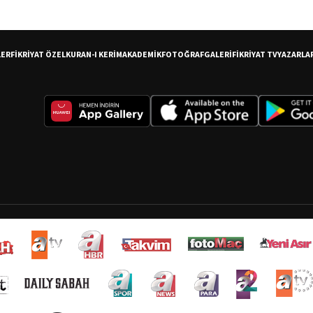
LER
FİKRİYAT ÖZEL
KURAN-I KERİM
AKADEMİK
FOTOĞRAF
GALERİ
FİKRİYAT TV
YAZARLA