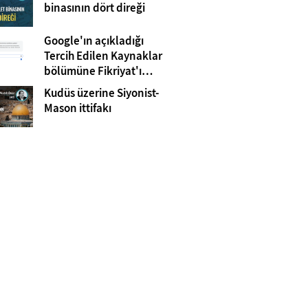
Gazze
binasının dört direği
Google'ın açıkladığı
Tercih Edilen Kaynaklar
bölümüne Fikriyat'ı
eklemeyi unutmayın!
Kudüs üzerine Siyonist-
Mason ittifakı