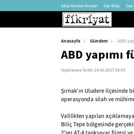
Sıkça Sorulan Sorular
Üye Girişi
Üye 
Anasayfa
Gündem
ABD yap
ABD yapımı f
Yayınlanma Tarihi:
26.05.2017 20:55
Şırnak’ın Uludere ilçesinde b
operasyonda silah ve mühimma
Valilikten yapılan açıklamaya
Biliç Tepe bölgesinde gerçekle
2’şer AT-4 tanksavar füzesi ve