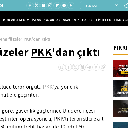
Ol
KUR'AN-I KERİM
İSLAM
YAZARLAR
AKADEMİK
GALERİ
LİSTELER
FİKRİYAT
ımı füzeler PKK'dan çıktı
FİKR
üzeler
PKK
'dan çıktı
ölücü terör örgütü
PKK
’ya yönelik
t ele geçirildi.
 göre, güvenlik güçlerince Uludere ilçesi
ştirilen operasyonda, PKK’lı teröristlere ait
 60 milimetrelik havan ile 10 adet 60