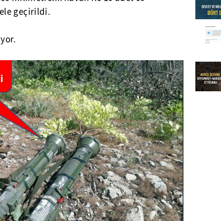
e geçirildi.
yor.