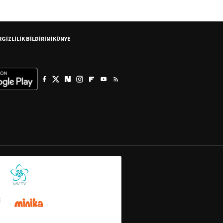
R
GİZLİLİK BİLDİRİMİ
KÜNYE