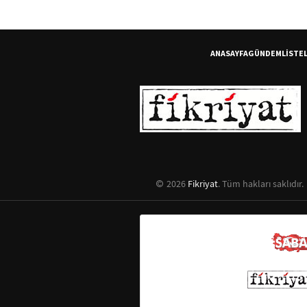
ANASAYFA
GÜNDEM
LİSTE
2026
Fikriyat
. Tüm hakları saklıdır.