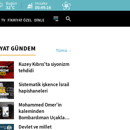
Bugün
İmsaka
32°C
00:49:15
 TV
FİKRİYAT ÖZEL
DİNLE
İYAT GÜNDEM
Tümü
Kuzey Kıbrıs'ta siyonizm
tehdidi
Sistematik işkence İsrail
hapishaneleri
Mohammed Omer'in
kaleminden
Bombardıman Uçakları
ve Tanklar Arasında
Devlet ve millet