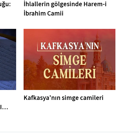
uğu:
İhlallerin gölgesinde Harem-i
İbrahim Camii
Kafkasya'nın simge camileri
I
er