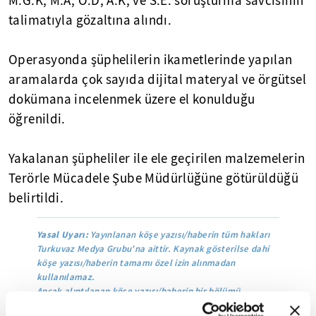
M.G.K, M.A, Ö.D, A.K, ve S.E. soruşturma savcısının
talimatıyla gözaltına alındı.
Operasyonda şüphelilerin ikametlerinde yapılan
aramalarda çok sayıda dijital materyal ve örgütsel
dokümana incelenmek üzere el konulduğu
öğrenildi.
Yakalanan şüpheliler ile ele geçirilen malzemelerin
Terörle Mücadele Şube Müdürlüğüne götürüldüğü
belirtildi.
Yasal Uyarı:
Yayınlanan köşe yazısı/haberin tüm hakları
Turkuvaz Medya Grubu'na aittir. Kaynak gösterilse dahi
köşe yazısı/haberin tamamı özel izin alınmadan
kullanılamaz.
Ancak alıntılanan köşe yazısı/haberin bir bölümü,
alıntılanan habere aktif link verilerek kullanılabilir.