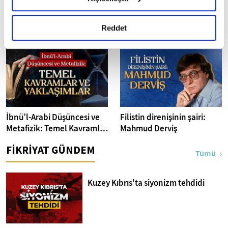
okumak ve sitemizi ziyaretiniz kapsamında
Tarihe, kültüre,
Doğa senfonisi: Kuş dili
gerçekleştirilen veri işleme faaliyetleri ile ilgili daha
medeniyete vefa
detaylı bilgi almak için lütfen
tıklayınız.
Reddet
İbnü’l-Arabi Düşüncesi ve
Filistin direnişinin şairi:
Metafizik: Temel Kavramlar
Mahmud Derviş
ve Yaklaşımlar
FİKRİYAT GÜNDEM
Tümü
Kuzey Kıbrıs'ta siyonizm tehdidi