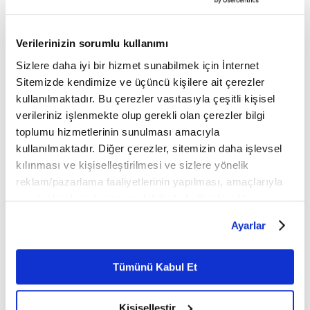
Ayrıntılar için lütfen
tıklayın
.
Verilerinizin sorumlu kullanımı
Fetullahçı Terör Örgütü
ByLock
FETÖ
Sizlere daha iyi bir hizmet sunabilmek için İnternet
Sitemizde kendimize ve üçüncü kişilere ait çerezler
kullanılmaktadır. Bu çerezler vasıtasıyla çeşitli kişisel
Mobil Uygulamamızı İndirin
verileriniz işlenmekte olup gerekli olan çerezler bilgi
toplumu hizmetlerinin sunulması amacıyla
kullanılmaktadır. Diğer çerezler, sitemizin daha işlevsel
kılınması ve kişiselleştirilmesi ve sizlere yönelik
İLGİNİZİ ÇEKEBİLECEK DİĞER MAKALELER
reklam/pazarlama faaliyetlerinin yapılması, amaçlarıyla
sınırlı olarak açık rızanız dahilinde kullanılacaktır.
Çerezlere ilişkin tercihlerinizi çerez paneli vasıtasıyla
Ayarlar
belirleyebilirsiniz. Çerezlere ilişkin detaylı bilgi için
Ayarlar butonuna tıklayabilir,
Çerez Bilgilendirme
Metnimizi ziyaret edebilirsiniz.
Tümünü Kabul Et
6698 sayılı Kişisel Verilerin Korunması Kanunu uyarınca
hazırlanmış olan İnternet Sitesi Aydınlatma Metnimizi
Kişiselleştir