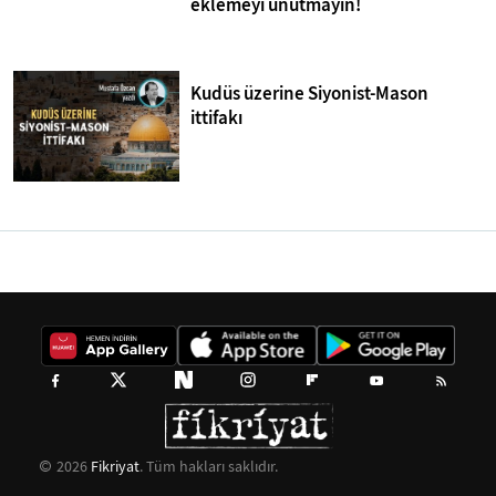
eklemeyi unutmayın!
Kudüs üzerine Siyonist-Mason
ittifakı
2026
Fikriyat
. Tüm hakları saklıdır.