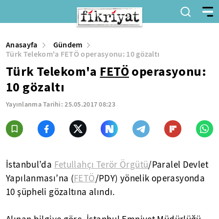
Anasayfa
Gündem
Türk Telekom'a FETÖ operasyonu: 10 gözaltı
Türk Telekom'a
FETÖ
operasyonu:
10 gözaltı
Yayınlanma Tarihi:
25.05.2017 08:23
İstanbul’da
Fetullahçı Terör Örgütü
/Paralel Devlet
Yapılanması’na (
FETÖ
/PDY) yönelik operasyonda
10 şüpheli gözaltına alındı.