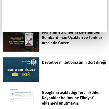
Sistematik işkence İsrail
hapishaneleri
Mohammed Omer'in kaleminden
Bombardıman Uçakları ve Tanklar
Arasında Gazze
Devlet ve millet binasının dört direği
Google'ın açıkladığı Tercih Edilen
Kaynaklar bölümüne Fikriyat'ı
eklemeyi unutmayın!