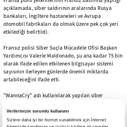
Fransa polis yetkililerinin Fransız basınına yaptığı
açıklamada, siber saldırının aralarında Rusya
bankaları, İngiltere hastaneleri ve Avrupa
otomobil fabrikaları da olmak üzere pek çok yeri
etkilediği belirtildi.
Fransız polisi Siber Suçla Mücadele Ofisi Başkan
Yardımcısı Valerie Maldonado, şu ana kadar 75 bin
olarak ifade edilen etkilenen bilgisayar sistemi
sayısının ilerleyen günlerde önemli miktarda
artabileceğini ifade etti.
"WannaCry" adı kullanılarak yapılan siber
saldırının ABD Ulusal Güvenlik Ajansından (NSA)
çalınan yazılımlardan faydalanılarak
Verilerinizin sorumlu kullanımı
gerçekleştirildiği düşünülüyor.
Sizlere daha iyi bir hizmet sunabilmek için İnternet
Sitemizde kendimize ve üçüncü kişilere ait çerezler