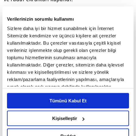
İÇERDE KAPANA KISILDILAR
Verilerinizin sorumlu kullanımı
Harekat Merkezi devre dışı bırakılınca komuta
Sizlere daha iyi bir hizmet sunabilmek için İnternet
Eskişehir’e verilirken, merkeze girişler elektronik
Sitemizde kendimize ve üçüncü kişilere ait çerezler
kart okuyuculu olduğu için kapılar kilitlendi ve
kullanılmaktadır. Bu çerezler vasıtasıyla çeşitli kişisel
darbeci generaller dışarıya çıkamadı. Darbenin
verileriniz işlenmekte olup gerekli olan çerezler bilgi
toplumu hizmetlerinin sunulması amacıyla
hava harekatını yönlendirecek komutanlar Harekat
kullanılmaktadır. Diğer çerezler, sitemizin daha işlevsel
Merkezi’nde kapana kısıldı. Darbe girişimi
kılınması ve kişiselleştirilmesi ve sizlere yönelik
sırasında Harekat Merkezi’nde tüm bu yaşananlar,
reklam/pazarlama faaliyetlerinin yapılması, amaçlarıyla
iddianamenin ek klasörlerindeki cuntacılar
sınırlı olarak açık rızanız dahilinde kullanılacaktır.
arasındaki kayıt özellikli telefonlardan yapılan
Çerezlere ilişkin tercihlerinizi çerez paneli vasıtasıyla
Tümünü Kabul Et
görüşmelerin tapelerinde yer aldı.
belirleyebilirsiniz. Çerezlere ilişkin detaylı bilgi için
Ayarlar butonuna tıklayabilir,
Çerez Bilgilendirme
Metnimizi ziyaret edebilirsiniz.
O TAPELER İDDİANAMEDE
Kişiselleştir
6698 sayılı Kişisel Verilerin Korunması Kanunu uyarınca
Darbecilerin sistemin devre dışı kalmasıyla büyük
hazırlanmış olan İnternet Sitesi Aydınlatma Metnimizi