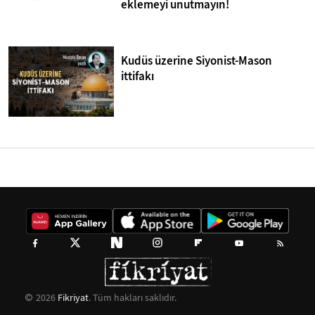
eklemeyi unutmayın!
Kudüs üzerine Siyonist-Mason
ittifakı
2026
Fikriyat
. Tüm hakları saklıdır.