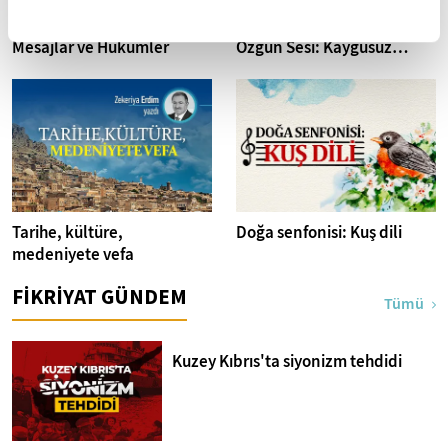
Veda Hutbelerindeki son
Türk Halk Edebiyatının
Mesajlar ve Hükümler
Özgün Sesi: Kaygusuz
Abdal
Tarihe, kültüre,
Doğa senfonisi: Kuş dili
medeniyete vefa
FİKRİYAT GÜNDEM
Tümü
Kuzey Kıbrıs'ta siyonizm tehdidi