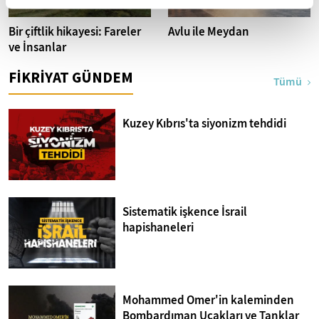
Bir çiftlik hikayesi: Fareler
Avlu ile Meydan
ve İnsanlar
FİKRİYAT GÜNDEM
Tümü
Kuzey Kıbrıs'ta siyonizm tehdidi
Sistematik işkence İsrail
hapishaneleri
Mohammed Omer'in kaleminden
Bombardıman Uçakları ve Tanklar