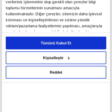
verileriniz işlenmekte olup gerekli olan çerezler bilgi
toplumu hizmetlerinin sunulması amacıyla
kullanılmaktadır. Diğer çerezler, sitemizin daha işlevsel
kılınması ve kişiselleştirilmesi ve sizlere yönelik
reklam/pazarlama faaliyetlerinin yapılması, amaçlarıyla
sınırlı olarak açık rızanız dahilinde kullanılacaktır.
Çerezlere ilişkin tercihlerinizi çerez paneli vasıtasıyla
Tümünü Kabul Et
belirleyebilirsiniz. Çerezlere ilişkin detaylı bilgi için
Ayarlar butonuna tıklayabilir,
Çerez Bilgilendirme
Metnimizi ziyaret edebilirsiniz.
Kişiselleştir
6698 sayılı Kişisel Verilerin Korunması Kanunu uyarınca
Türkiye’nin Rotterdam Başkonsolosu Sadin
hazırlanmış olan İnternet Sitesi Aydınlatma Metnimizi
Ayyıldız, AA muhabirine yaptığı açıklamada,
Reddet
okumak ve sitemizi ziyaretiniz kapsamında
vatandaşların halk oylamasına yoğun katılım
gerçekleştirilen veri işleme faaliyetleri ile ilgili daha
gösterdiğini söyledi.
detaylı bilgi almak için lütfen
tıklayınız.