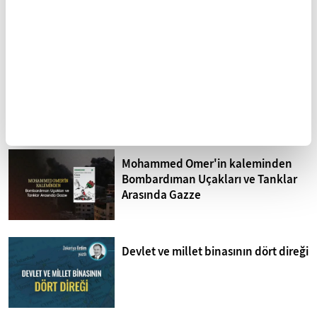
Sistematik işkence İsrail
hapishaneleri
Mohammed Omer'in kaleminden
Bombardıman Uçakları ve Tanklar
Arasında Gazze
Devlet ve millet binasının dört direği