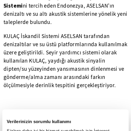
Sistemi
ni tercih eden Endonezya, ASELSAN’ın
denizaltı ve su altı akustik sistemlerine yönelik yeni
taleplerde bulundu.
KULAÇ İskandil Sistemi ASELSAN tarafından
denizaltılar ve su üstü platformlarında kullanılmak
üzere geliştirildi. Seyir yardımcı sistemi olarak
kullanılan KULAÇ, yaydığı akustik sinyalin
dipten/su yüzeyinden yansımasının dinlenmesi ve
gönderme/alma zamanı arasındaki farkın
ölçülmesiyle derinlik tespitini gerçekleştiriyor.
ASELSAN tarafından milli olarak geliştirilen ve Türk
denizaltılarında da kullanılan KULAÇ İskandil
Verilerinizin sorumlu kullanımı
Sistemi ile Türkiye’nin su altı akustik sistemlere
Sizlere daha iyi bir hizmet sunabilmek için İnternet