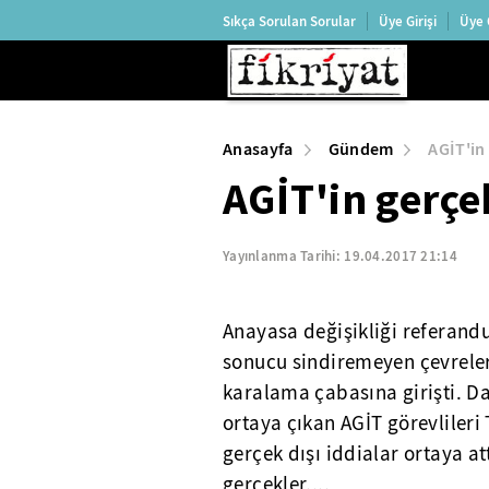
Sıkça Sorulan Sorular
Üye Girişi
Üye 
Anasayfa
Gündem
AGİT'in
AGİT'in gerçe
Yayınlanma Tarihi:
19.04.2017 21:14
Anayasa değişikliği referandu
sonucu sindiremeyen çevreler 
karalama çabasına girişti. Dah
ortaya çıkan AGİT görevlileri 
gerçek dışı iddialar ortaya a
gerçekler....