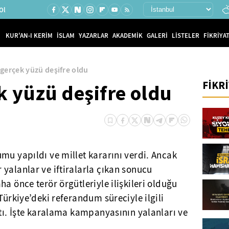
Ol
KUR'AN-I KERİM
İSLAM
YAZARLAR
AKADEMİK
GALERİ
LİSTELER
FİKRİYAT
 gerçek yüzü deşifre oldu
FİKR
k yüzü deşifre oldu
mu yapıldı ve millet kararını verdi. Ancak
yalanlar ve iftiralarla çıkan sonucu
a önce terör örgütleriyle ilişkileri olduğu
Türkiye’deki referandum süreciyle ilgili
ttı. İşte karalama kampanyasının yalanları ve