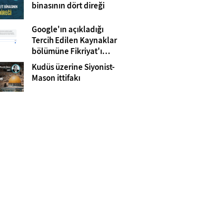
Gazze
binasının dört direği
Google'ın açıkladığı
Tercih Edilen Kaynaklar
bölümüne Fikriyat'ı
eklemeyi unutmayın!
Kudüs üzerine Siyonist-
Mason ittifakı