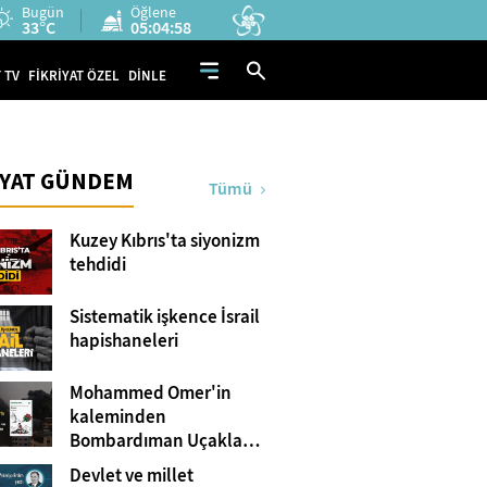
Bugün
Öğlene
33°C
05:04:56
 TV
FİKRİYAT ÖZEL
DİNLE
İYAT GÜNDEM
Tümü
Kuzey Kıbrıs'ta siyonizm
tehdidi
Sistematik işkence İsrail
hapishaneleri
Mohammed Omer'in
kaleminden
Bombardıman Uçakları
ve Tanklar Arasında
Devlet ve millet